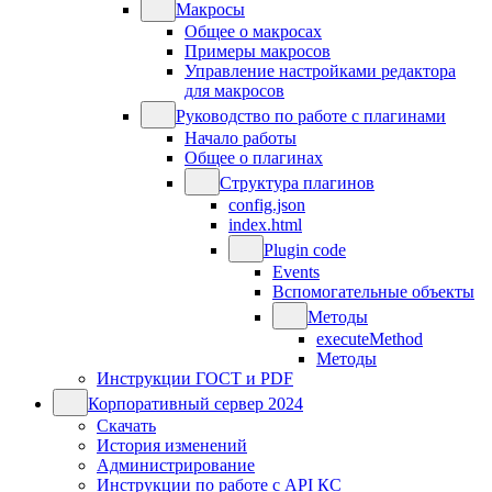
Макросы
Общее о макросах
Примеры макросов
Управление настройками редактора
для макросов
Руководство по работе с плагинами
Начало работы
Общее о плагинах
Структура плагинов
config.json
index.html
Plugin code
Events
Вспомогательные объекты
Методы
executeMethod
Методы
Инструкции ГОСТ и PDF
Корпоративный сервер 2024
Скачать
История изменений
Администрирование
Инструкции по работе с API КС