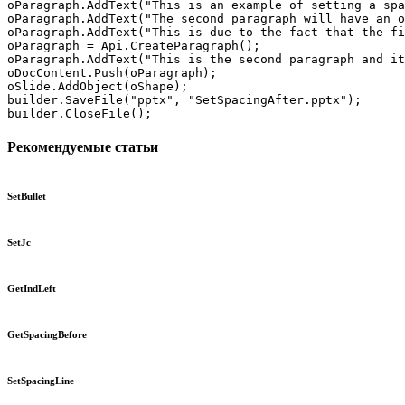
oParagraph.AddText("This is an example of setting a spa
oParagraph.AddText("The second paragraph will have an o
oParagraph.AddText("This is due to the fact that the fi
oParagraph = Api.CreateParagraph();

oParagraph.AddText("This is the second paragraph and it
oDocContent.Push(oParagraph);

oSlide.AddObject(oShape);

builder.SaveFile("pptx", "SetSpacingAfter.pptx");

builder.CloseFile();
Рекомендуемые статьи
SetBullet
SetJc
GetIndLeft
GetSpacingBefore
SetSpacingLine