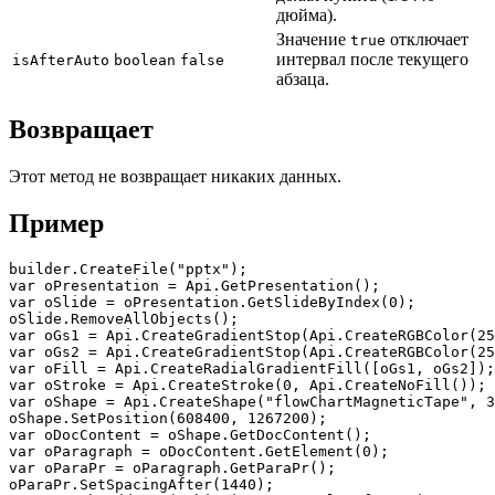
дюйма).
Значение
отключает
true
интервал после текущего
isAfterAuto
boolean
false
абзаца.
Возвращает
Этот метод не возвращает никаких данных.
Пример
builder.CreateFile("pptx");

var oPresentation = Api.GetPresentation();

var oSlide = oPresentation.GetSlideByIndex(0);

oSlide.RemoveAllObjects();

var oGs1 = Api.CreateGradientStop(Api.CreateRGBColor(25
var oGs2 = Api.CreateGradientStop(Api.CreateRGBColor(25
var oFill = Api.CreateRadialGradientFill([oGs1, oGs2]);

var oStroke = Api.CreateStroke(0, Api.CreateNoFill());

var oShape = Api.CreateShape("flowChartMagneticTape", 3
oShape.SetPosition(608400, 1267200);

var oDocContent = oShape.GetDocContent();

var oParagraph = oDocContent.GetElement(0);

var oParaPr = oParagraph.GetParaPr();

oParaPr.SetSpacingAfter(1440);
