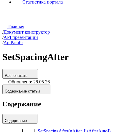
Статистика портала
Главная
/
Документ конструктор
/
API презентаций
/
ApiParaPr
SetSpacingAfter
Распечатать
Обновлено: 28.05.26
Содержание статьи
Содержание
Содержание
SetSpacingAfter(nAfter, [isAfterAuto])