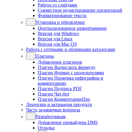
Работа со слайдами
Совместное редактирование презентаций
Форматирование текста
Установка и обновление
Централизованное развертывание
Версия для Windows
Версия для Linux
Версия для Mac OS
Работа с сетевыми и облачными каталогами
Плагины
Добавление плагинов
Плагин Вычислить формулу
Плагин Формат с разделителями
Плагин Проверка орфографии в
комментариях
Плагин Подпись PDF
Плагин Чат-бот
Плагин КомментарииПро
Лицензии и активация продукта
Часто задаваемые вопросы
Разработчикам
Добавление провайдера DMS
Отладка