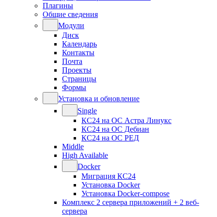
Плагины
Общие сведения
Модули
Диск
Календарь
Контакты
Почта
Проекты
Страницы
Формы
Установка и обновление
Single
КС24 на ОС Астра Линукс
КС24 на ОС Дебиан
КС24 на ОС РЕД
Middle
High Available
Docker
Миграция КС24
Установка Docker
Установка Docker-compose
Комплекс 2 сервера приложений + 2 веб-
сервера