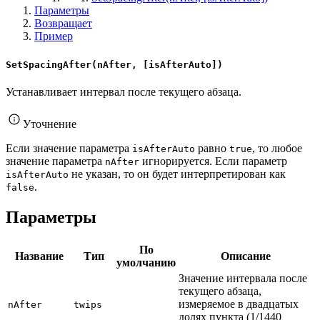
Параметры
Возвращает
Пример
SetSpacingAfter(nAfter, [isAfterAuto])
Устанавливает интервал после текущего абзаца.
Уточнение
Если значение параметра
равно
, то любое
isAfterAuto
true
значение параметра
игнорируется. Если параметр
nAfter
не указан, то он будет интерпретирован как
isAfterAuto
.
false
Параметры
По
Название
Тип
Описание
умолчанию
Значение интервала после
текущего абзаца,
измеряемое в двадцатых
nAfter
twips
долях пункта (1/1440