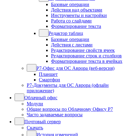
Базовые операции
Действия над объектами
Инструменты и настройки
Работа со слайдами
Форматирование текста
Редактор таблиц
Базовые операции
Действия с листами
Редактирование свойств ячеек
Редактирование строк и столбцов
Форматирование текста в ячейках
Р7-Офис для ОС Аврора (веб-версия)
Планшет
Смартфон
Р7-Документы для ОС Аврора (офлайн
приложение)
Облачный офис
Модули
Общие вопросы по Облачному Офису Р7
Часто задаваемые вопросы
Почтовый сервер
Скачать
История изменений