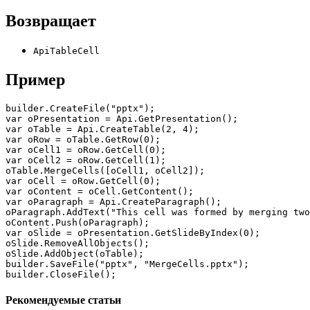
Возвращает
ApiTableCell
Пример
builder.CreateFile("pptx");

var oPresentation = Api.GetPresentation();

var oTable = Api.CreateTable(2, 4);

var oRow = oTable.GetRow(0);

var oCell1 = oRow.GetCell(0);

var oCell2 = oRow.GetCell(1);

oTable.MergeCells([oCell1, oCell2]);

var oCell = oRow.GetCell(0);

var oContent = oCell.GetContent();

var oParagraph = Api.CreateParagraph();

oParagraph.AddText("This cell was formed by merging two
oContent.Push(oParagraph);

var oSlide = oPresentation.GetSlideByIndex(0);

oSlide.RemoveAllObjects();

oSlide.AddObject(oTable);

builder.SaveFile("pptx", "MergeCells.pptx");

builder.CloseFile();
Рекомендуемые статьи