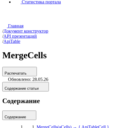
Статистика портала
Главная
/
Документ конструктор
/
API презентаций
/
ApiTable
MergeCells
Распечатать
Обновлено: 28.05.26
Содержание статьи
Содержание
Содержание
MergeCells(aCells) → { ApiTableCell }