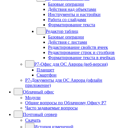
Базовые операции
Действия над объектами
Инструменты и настройки
Работа со слайдами
Форматирование текста
Редактор таблиц
Базовые операции
Действия с листами
Редактирование свойств ячеек
Редактирование строк и столбцов
Форматирование текста в ячейках
Р7-Офис для ОС Аврора (веб-версия)
Планшет
Смартфон
Р7-Документы для ОС Аврора (офлайн
приложение)
Облачный офис
Модули
Общие вопросы по Облачному Офису Р7
Часто задаваемые вопросы
Почтовый сервер
Скачать
История изменений