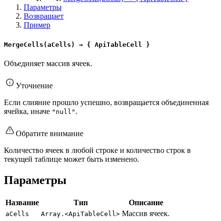
Параметры
Возвращает
Пример
MergeCells(aCells) → { ApiTableCell }
Объединяет массив ячеек.
Уточнение
Если слияние прошло успешно, возвращается объединенная
ячейка, иначе
.
"null"
Обратите внимание
Количество ячеек в любой строке и количество строк в
текущей таблице может быть изменено.
Параметры
Название
Тип
Описание
Массив ячеек.
aCells
Array.<ApiTableCell>