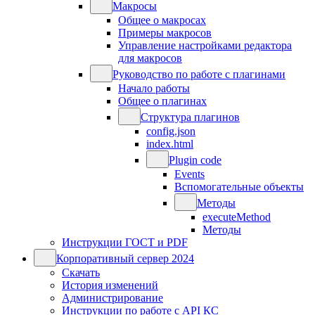
Макросы
Общее о макросах
Примеры макросов
Управление настройками редактора
для макросов
Руководство по работе с плагинами
Начало работы
Общее о плагинах
Структура плагинов
config.json
index.html
Plugin code
Events
Вспомогательные объекты
Методы
executeMethod
Методы
Инструкции ГОСТ и PDF
Корпоративный сервер 2024
Скачать
История изменений
Администрирование
Инструкции по работе с API КС