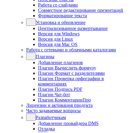
Работа со слайдами
Совместное редактирование презентаций
Форматирование текста
Установка и обновление
Централизованное развертывание
Версия для Windows
Версия для Linux
Версия для Mac OS
Работа с сетевыми и облачными каталогами
Плагины
Добавление плагинов
Плагин Вычислить формулу
Плагин Формат с разделителями
Плагин Проверка орфографии в
комментариях
Плагин Подпись PDF
Плагин Чат-бот
Плагин КомментарииПро
Лицензии и активация продукта
Часто задаваемые вопросы
Разработчикам
Добавление провайдера DMS
Отладка