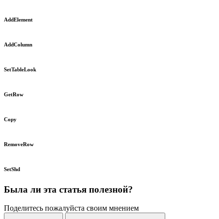
AddElement
AddColumn
SetTableLook
GetRow
Copy
RemoveRow
SetShd
Была ли эта статья полезной?
Поделитесь пожалуйста своим мнением