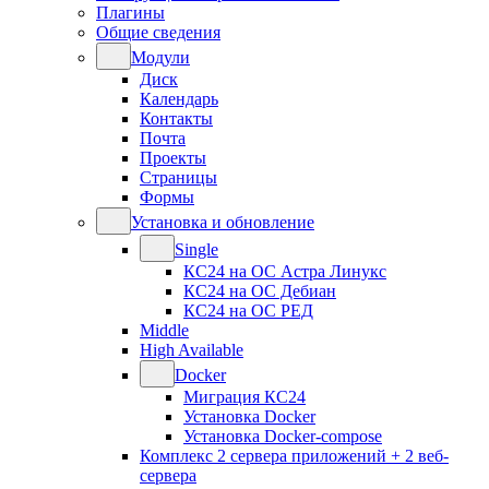
Плагины
Общие сведения
Модули
Диск
Календарь
Контакты
Почта
Проекты
Страницы
Формы
Установка и обновление
Single
КС24 на ОС Астра Линукс
КС24 на ОС Дебиан
КС24 на ОС РЕД
Middle
High Available
Docker
Миграция КС24
Установка Docker
Установка Docker-compose
Комплекс 2 сервера приложений + 2 веб-
сервера