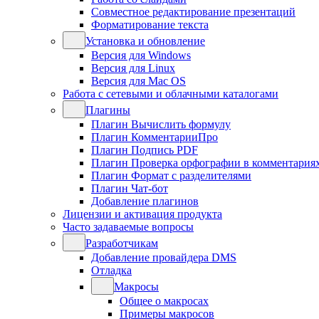
Совместное редактирование презентаций
Форматирование текста
Установка и обновление
Версия для Windows
Версия для Linux
Версия для Mac OS
Работа с сетевыми и облачными каталогами
Плагины
Плагин Вычислить формулу
Плагин КомментарииПро
Плагин Подпись PDF
Плагин Проверка орфографии в комментария
Плагин Формат с разделителями
Плагин Чат-бот
Добавление плагинов
Лицензии и активация продукта
Часто задаваемые вопросы
Разработчикам
Добавление провайдера DMS
Отладка
Макросы
Общее о макросах
Примеры макросов