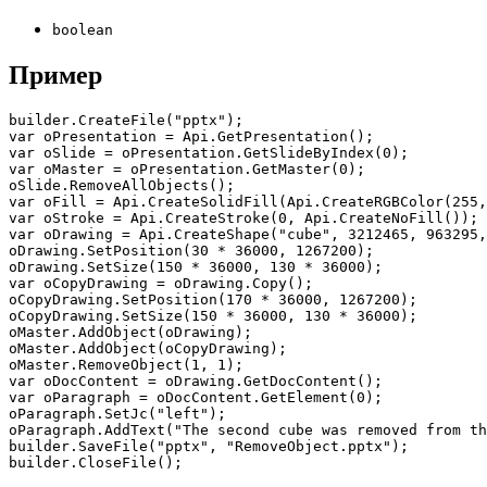
boolean
Пример
builder.CreateFile("pptx");

var oPresentation = Api.GetPresentation();

var oSlide = oPresentation.GetSlideByIndex(0);

var oMaster = oPresentation.GetMaster(0);

oSlide.RemoveAllObjects();

var oFill = Api.CreateSolidFill(Api.CreateRGBColor(255,
var oStroke = Api.CreateStroke(0, Api.CreateNoFill());

var oDrawing = Api.CreateShape("cube", 3212465, 963295,
oDrawing.SetPosition(30 * 36000, 1267200);

oDrawing.SetSize(150 * 36000, 130 * 36000);

var oCopyDrawing = oDrawing.Copy();

oCopyDrawing.SetPosition(170 * 36000, 1267200);

oCopyDrawing.SetSize(150 * 36000, 130 * 36000);

oMaster.AddObject(oDrawing);

oMaster.AddObject(oCopyDrawing);

oMaster.RemoveObject(1, 1);

var oDocContent = oDrawing.GetDocContent();

var oParagraph = oDocContent.GetElement(0);

oParagraph.SetJc("left");

oParagraph.AddText("The second cube was removed from th
builder.SaveFile("pptx", "RemoveObject.pptx");

builder.CloseFile();