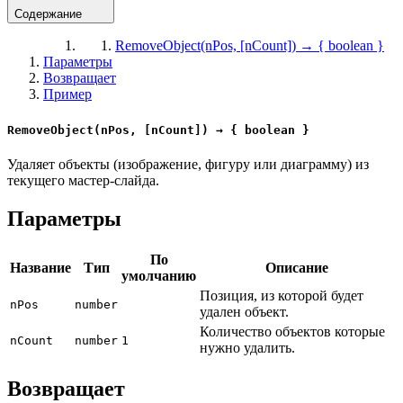
Содержание
RemoveObject(nPos, [nCount]) → { boolean }
Параметры
Возвращает
Пример
RemoveObject(nPos, [nCount]) → { boolean }
Удаляет объекты (изображение, фигуру или диаграмму) из
текущего мастер-слайда.
Параметры
По
Название
Тип
Описание
умолчанию
Позиция, из которой будет
nPos
number
удален объект.
Количество объектов которые
nCount
number
1
нужно удалить.
Возвращает