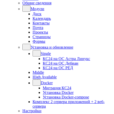
Общие сведения
Модули
Диск
Календарь
Контакты
Почта
Проекты
Страницы
Формы
Установка и обновление
Single
КС24 на ОС Астра Линукс
КС24 на ОС Дебиан
КС24 на ОС РЕД
Middle
High Available
Docker
Миграция КС24
Установка Docker
Установка Docker-compose
Комплекс 2 сервера приложений + 2 веб-
сервера
Настройки