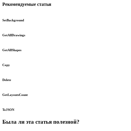
Рекомендуемые статьи
SetBackground
GetAllDrawings
GetAllShapes
Copy
Delete
GetLayoutsCount
ToJSON
Была ли эта статья полезной?