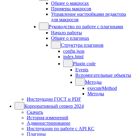
Общее о макросах
Примеры макросов
Управление настройками редактора
для макросов
Руководство по работе с плагинами
Начало работы
Общее о плагинах
Структура плагинов
config.json
index.html
Plugin code
Events
Вспомогательные объекты
Методы
executeMethod
Методы
Инструкции ГОСТ и PDF
Корпоративный сервер 2024
Скачать
История изменений
Администрирование
Инструкции по работе с API КС
Плагины