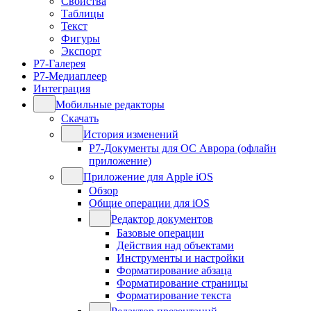
Свойства
Таблицы
Текст
Фигуры
Экспорт
Р7-Галерея
Р7-Медиаплеер
Интеграция
Мобильные редакторы
Скачать
История изменений
Р7-Документы для ОС Аврора (офлайн
приложение)
Приложение для Apple iOS
Обзор
Общие операции для iOS
Редактор документов
Базовые операции
Действия над объектами
Инструменты и настройки
Форматирование абзаца
Форматирование страницы
Форматирование текста