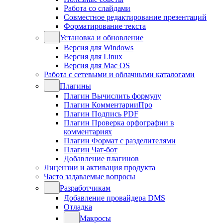
Работа со слайдами
Совместное редактирование презентаций
Форматирование текста
Установка и обновление
Версия для Windows
Версия для Linux
Версия для Mac OS
Работа с сетевыми и облачными каталогами
Плагины
Плагин Вычислить формулу
Плагин КомментарииПро
Плагин Подпись PDF
Плагин Проверка орфографии в
комментариях
Плагин Формат с разделителями
Плагин Чат-бот
Добавление плагинов
Лицензии и активация продукта
Часто задаваемые вопросы
Разработчикам
Добавление провайдера DMS
Отладка
Макросы