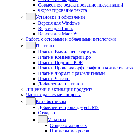
Совместное редактирование презентаций
Форматирование текста
Установка и обновление
Версия для Windows
Версия для Linux
Версия для Mac OS
Работа с сетевыми и облачными каталогами
Плагины
Плагин Вычислить формулу
Плагин КомментарииПро
Плагин Подпись PDF
Плагин Проверка орфографии в комментария
Плагин Формат с разделителями
Плагин Чат-бот
Добавление плагинов
Лицензии и активация продукта
Часто задаваемые вопросы
Разработчикам
Добавление провайдера DMS
Отладка
Макросы
Общее о макросах
Примеры макросов