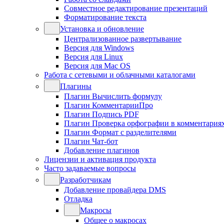
Совместное редактирование презентаций
Форматирование текста
Установка и обновление
Централизованное развертывание
Версия для Windows
Версия для Linux
Версия для Mac OS
Работа с сетевыми и облачными каталогами
Плагины
Плагин Вычислить формулу
Плагин КомментарииПро
Плагин Подпись PDF
Плагин Проверка орфографии в комментария
Плагин Формат с разделителями
Плагин Чат-бот
Добавление плагинов
Лицензии и активация продукта
Часто задаваемые вопросы
Разработчикам
Добавление провайдера DMS
Отладка
Макросы
Общее о макросах