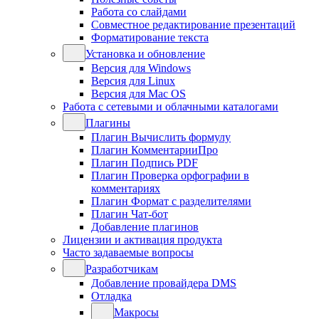
Работа со слайдами
Совместное редактирование презентаций
Форматирование текста
Установка и обновление
Версия для Windows
Версия для Linux
Версия для Mac OS
Работа с сетевыми и облачными каталогами
Плагины
Плагин Вычислить формулу
Плагин КомментарииПро
Плагин Подпись PDF
Плагин Проверка орфографии в
комментариях
Плагин Формат с разделителями
Плагин Чат-бот
Добавление плагинов
Лицензии и активация продукта
Часто задаваемые вопросы
Разработчикам
Добавление провайдера DMS
Отладка
Макросы