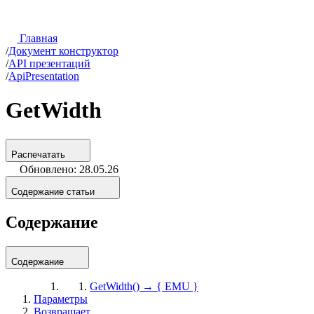
Главная
/
Документ конструктор
/
API презентаций
/
ApiPresentation
GetWidth
Распечатать
Обновлено: 28.05.26
Содержание статьи
Содержание
Содержание
GetWidth() → { EMU }
Параметры
Возвращает