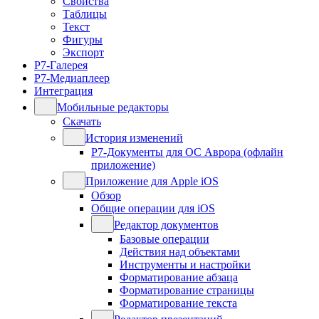
Свойства
Таблицы
Текст
Фигуры
Экспорт
Р7-Галерея
Р7-Медиаплеер
Интеграция
Мобильные редакторы
Скачать
История изменений
Р7-Документы для ОС Аврора (офлайн
приложение)
Приложение для Apple iOS
Обзор
Общие операции для iOS
Редактор документов
Базовые операции
Действия над объектами
Инструменты и настройки
Форматирование абзаца
Форматирование страницы
Форматирование текста