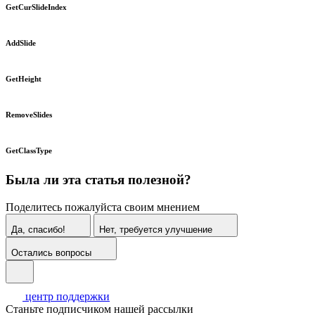
GetCurSlideIndex
AddSlide
GetHeight
RemoveSlides
GetClassType
Была ли эта статья полезной?
Поделитесь пожалуйста своим мнением
Да, спасибо!
Нет, требуется улучшение
Остались вопросы
центр поддержки
Станьте подписчиком нашей рассылки