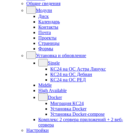
Общие сведения
Модули
Диск
Календарь
Контакты
Почта
Проекты
Страницы
Формы
Установка и обновление
Single
КС24 на ОС Астра Линукс
КС24 на ОС Дебиан
КС24 на ОС РЕД
Middle
High Available
Docker
Миграция КС24
Установка Docker
Установка Docker-compose
Комплекс 2 сервера приложений + 2 веб-
сервера
Настройки