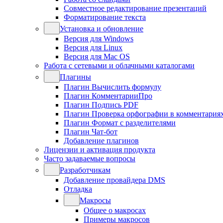
Совместное редактирование презентаций
Форматирование текста
Установка и обновление
Версия для Windows
Версия для Linux
Версия для Mac OS
Работа с сетевыми и облачными каталогами
Плагины
Плагин Вычислить формулу
Плагин КомментарииПро
Плагин Подпись PDF
Плагин Проверка орфографии в комментария
Плагин Формат с разделителями
Плагин Чат-бот
Добавление плагинов
Лицензии и активация продукта
Часто задаваемые вопросы
Разработчикам
Добавление провайдера DMS
Отладка
Макросы
Общее о макросах
Примеры макросов