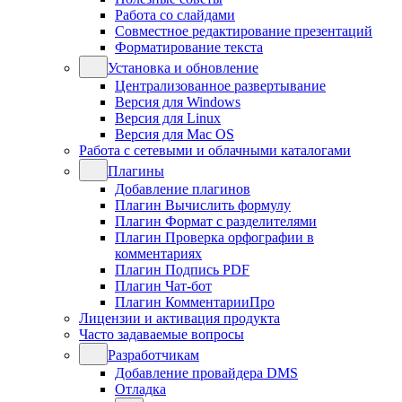
Работа со слайдами
Совместное редактирование презентаций
Форматирование текста
Установка и обновление
Централизованное развертывание
Версия для Windows
Версия для Linux
Версия для Mac OS
Работа с сетевыми и облачными каталогами
Плагины
Добавление плагинов
Плагин Вычислить формулу
Плагин Формат с разделителями
Плагин Проверка орфографии в
комментариях
Плагин Подпись PDF
Плагин Чат-бот
Плагин КомментарииПро
Лицензии и активация продукта
Часто задаваемые вопросы
Разработчикам
Добавление провайдера DMS
Отладка