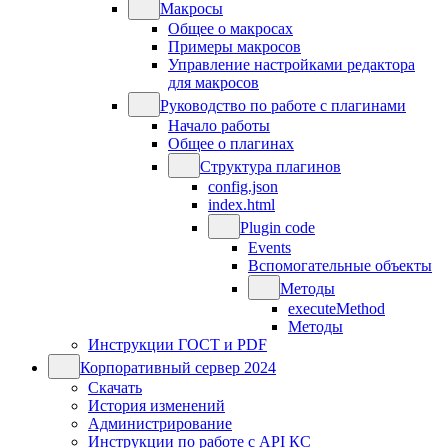
Макросы
Общее о макросах
Примеры макросов
Управление настройками редактора
для макросов
Руководство по работе с плагинами
Начало работы
Общее о плагинах
Структура плагинов
config.json
index.html
Plugin code
Events
Вспомогательные объекты
Методы
executeMethod
Методы
Инструкции ГОСТ и PDF
Корпоративный сервер 2024
Скачать
История изменений
Администрирование
Инструкции по работе с API КС