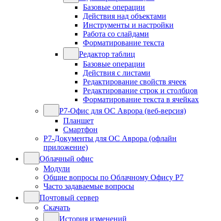
Базовые операции
Действия над объектами
Инструменты и настройки
Работа со слайдами
Форматирование текста
Редактор таблиц
Базовые операции
Действия с листами
Редактирование свойств ячеек
Редактирование строк и столбцов
Форматирование текста в ячейках
Р7-Офис для ОС Аврора (веб-версия)
Планшет
Смартфон
Р7-Документы для ОС Аврора (офлайн
приложение)
Облачный офис
Модули
Общие вопросы по Облачному Офису Р7
Часто задаваемые вопросы
Почтовый сервер
Скачать
История изменений