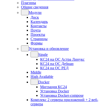
Плагины
Общие сведения
Модули
Диск
Календарь
Контакты
Почта
Проекты
Страницы
Формы
Установка и обновление
Single
КС24 на ОС Астра Линукс
КС24 на ОС Дебиан
КС24 на ОС РЕД
Middle
High Available
Docker
Миграция КС24
Установка Docker
Установка Docker-compose
Комплекс 2 сервера приложений + 2 веб-
сервера