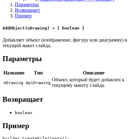
Параметры
Возвращает
Пример
AddObject(oDrawing) → { boolean }
Добавляет объект (изображение, фигуру или диаграмму) в
текущий макет слайда.
Параметры
Название
Тип
Описание
Объект, который будет добавлен к
oDrawing
ApiDrawing
текущему макету слайда.
Возвращает
boolean
Пример
builder.CreateFile("pptx");
