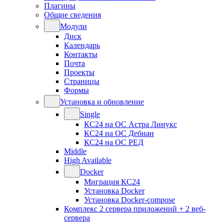
Плагины
Общие сведения
Модули
Диск
Календарь
Контакты
Почта
Проекты
Страницы
Формы
Установка и обновление
Single
КС24 на ОС Астра Линукс
КС24 на ОС Дебиан
КС24 на ОС РЕД
Middle
High Available
Docker
Миграция КС24
Установка Docker
Установка Docker-compose
Комплекс 2 сервера приложений + 2 веб-
сервера