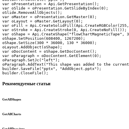
var oPresentation = Api.GetPresentation();

var oSlide = oPresentation.GetSlideByIndex(0);

oSlide.RemoveAllObjects();

var oMaster = oPresentation.GetMaster(0);

var oLayout = oMaster.GetLayout(0);

var oFill = Api.CreateSolidFill(Api.CreateRGBColor(255,
var oStroke = Api.CreateStroke(0, Api.CreateNoFill());

var oShape = Api.CreateShape("flowChartMagneticTape", 3
oShape.SetPosition(608400, 1267200);

oShape.SetSize(300 * 36000, 130 * 36000);

oLayout.AddObject(oShape);

var oDocContent = oShape.GetDocContent();

var oParagraph = oDocContent.GetElement(0);

oParagraph.SetJc("left");

oParagraph.AddText("This shape was added to the current
builder.SaveFile("pptx", "AddObject.pptx");

builder.CloseFile();
Рекомендуемые статьи
GetAllShapes
GetAllCharts
GetAllDrawings