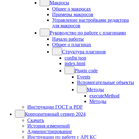
Макросы
Общее о макросах
Примеры макросов
Управление настройками редактора
для макросов
Руководство по работе с плагинами
Начало работы
Общее о плагинах
Структура плагинов
config.json
index.html
Plugin code
Events
Вспомогательные объекты
Методы
executeMethod
Методы
Инструкции ГОСТ и PDF
Корпоративный сервер 2024
Скачать
История изменений
Администрирование
Инструкции по работе с API КС