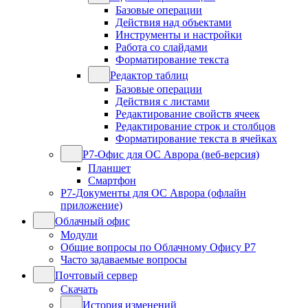
Базовые операции
Действия над объектами
Инструменты и настройки
Работа со слайдами
Форматирование текста
Редактор таблиц
Базовые операции
Действия с листами
Редактирование свойств ячеек
Редактирование строк и столбцов
Форматирование текста в ячейках
Р7-Офис для ОС Аврора (веб-версия)
Планшет
Смартфон
Р7-Документы для ОС Аврора (офлайн
приложение)
Облачный офис
Модули
Общие вопросы по Облачному Офису Р7
Часто задаваемые вопросы
Почтовый сервер
Скачать
История изменений