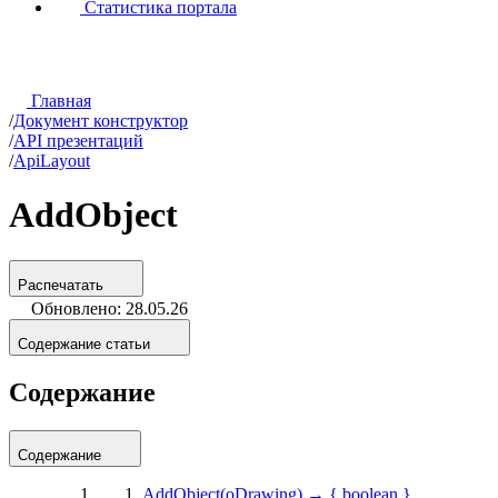
Статистика портала
Главная
/
Документ конструктор
/
API презентаций
/
ApiLayout
AddObject
Распечатать
Обновлено: 28.05.26
Содержание статьи
Содержание
Содержание
AddObject(oDrawing) → { boolean }