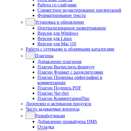
Работа со слайдами
Совместное редактирование презентаций
Форматирование текста
Установка и обновление
Централизованное развертывание
Версия для Windows
Версия для Linux
Версия для Mac OS
Работа с сетевыми и облачными каталогами
Плагины
Добавление плагинов
Плагин Вычислить формулу
Плагин Формат с разделителями
Плагин Проверка орфографии в
комментариях
Плагин Подпись PDF
Плагин Чат-бот
Плагин КомментарииПро
Лицензии и активация продукта
Часто задаваемые вопросы
Разработчикам
Добавление провайдера DMS
Отладка