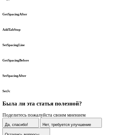
GetSpacingAfter
AddTabStop
SetSpacingLine
GetSpacingBefore
SetSpacingAfter
SetJc
Была ли эта статья полезной?
Поделитесь пожалуйста своим мнением
Да, спасибо!
Нет, требуется улучшение
Остались вопросы