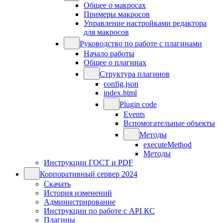
Общее о макросах
Примеры макросов
Управление настройками редактора
для макросов
Руководство по работе с плагинами
Начало работы
Общее о плагинах
Структура плагинов
config.json
index.html
Plugin code
Events
Вспомогательные объекты
Методы
executeMethod
Методы
Инструкции ГОСТ и PDF
Корпоративный сервер 2024
Скачать
История изменений
Администрирование
Инструкции по работе с API КС
Плагины