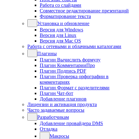
Работа со слайдами
Совместное редактирование презентаций
Форматирование текста
Установка и обновление
Версия для Windows
Версия для Linux
Версия для Mac OS
Работа с сетевыми и облачными каталогами
Плагины
Плагин Вычислить формулу
Плагин КомментарииПро
Плагин Подпись PDF
Плагин Проверка орфографии в
комментариях
Плагин Формат с разделителями
Плагин Чат-бот
Добавление плагинов
Лицензии и активация продукта
Часто задаваемые вопросы
Разработчикам
Добавление провайдера DMS
Отладка
Макросы