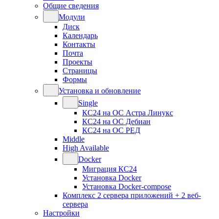
Общие сведения
Модули
Диск
Календарь
Контакты
Почта
Проекты
Страницы
Формы
Установка и обновление
Single
КС24 на ОС Астра Линукс
КС24 на ОС Дебиан
КС24 на ОС РЕД
Middle
High Available
Docker
Миграция КС24
Установка Docker
Установка Docker-compose
Комплекс 2 сервера приложений + 2 веб-
сервера
Настройки