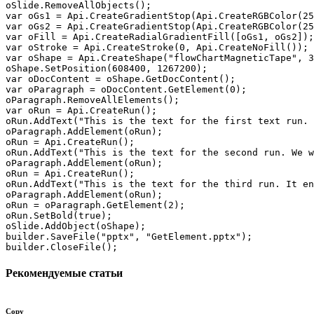
oSlide.RemoveAllObjects();

var oGs1 = Api.CreateGradientStop(Api.CreateRGBColor(25
var oGs2 = Api.CreateGradientStop(Api.CreateRGBColor(25
var oFill = Api.CreateRadialGradientFill([oGs1, oGs2]);

var oStroke = Api.CreateStroke(0, Api.CreateNoFill());

var oShape = Api.CreateShape("flowChartMagneticTape", 3
oShape.SetPosition(608400, 1267200);

var oDocContent = oShape.GetDocContent();

var oParagraph = oDocContent.GetElement(0);

oParagraph.RemoveAllElements();

var oRun = Api.CreateRun();

oRun.AddText("This is the text for the first text run. 
oParagraph.AddElement(oRun);

oRun = Api.CreateRun();

oRun.AddText("This is the text for the second run. We w
oParagraph.AddElement(oRun);

oRun = Api.CreateRun();

oRun.AddText("This is the text for the third run. It en
oParagraph.AddElement(oRun);

oRun = oParagraph.GetElement(2);

oRun.SetBold(true);

oSlide.AddObject(oShape);

builder.SaveFile("pptx", "GetElement.pptx");

builder.CloseFile();
Рекомендуемые статьи
Copy