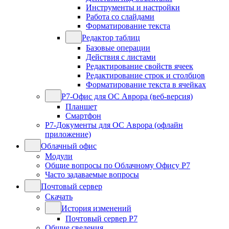
Инструменты и настройки
Работа со слайдами
Форматирование текста
Редактор таблиц
Базовые операции
Действия с листами
Редактирование свойств ячеек
Редактирование строк и столбцов
Форматирование текста в ячейках
Р7-Офис для ОС Аврора (веб-версия)
Планшет
Смартфон
Р7-Документы для ОС Аврора (офлайн
приложение)
Облачный офис
Модули
Общие вопросы по Облачному Офису Р7
Часто задаваемые вопросы
Почтовый сервер
Скачать
История изменений
Почтовый сервер Р7
Общие сведения