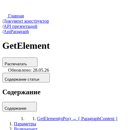
Главная
/
Документ конструктор
/
API презентаций
/
ApiParagraph
GetElement
Распечатать
Обновлено: 28.05.26
Содержание статьи
Содержание
Содержание
GetElement(nPos) → { ParagraphContent }
Параметры
Возвращает