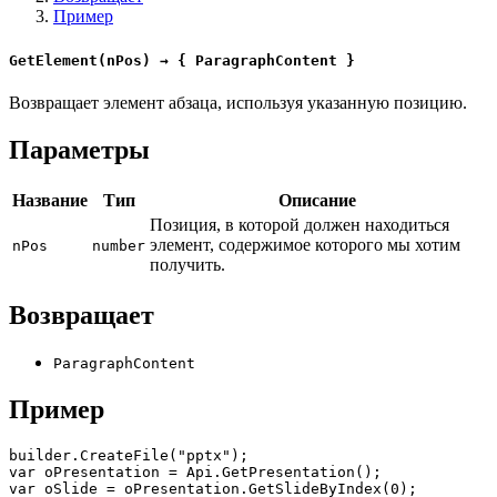
Пример
GetElement(nPos) → { ParagraphContent }
Возвращает элемент абзаца, используя указанную позицию.
Параметры
Название
Тип
Описание
Позиция, в которой должен находиться
элемент, содержимое которого мы хотим
nPos
number
получить.
Возвращает
ParagraphContent
Пример
builder.CreateFile("pptx");

var oPresentation = Api.GetPresentation();

var oSlide = oPresentation.GetSlideByIndex(0);
