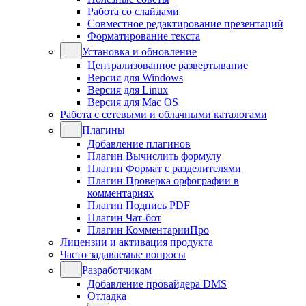
Работа со слайдами
Совместное редактирование презентаций
Форматирование текста
Установка и обновление
Централизованное развертывание
Версия для Windows
Версия для Linux
Версия для Mac OS
Работа с сетевыми и облачными каталогами
Плагины
Добавление плагинов
Плагин Вычислить формулу
Плагин Формат с разделителями
Плагин Проверка орфографии в
комментариях
Плагин Подпись PDF
Плагин Чат-бот
Плагин КомментарииПро
Лицензии и активация продукта
Часто задаваемые вопросы
Разработчикам
Добавление провайдера DMS
Отладка