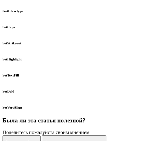
GetClassType
SetCaps
SetStrikeout
SetHighlight
SetTextFill
SetBold
SetVertAlign
Была ли эта статья полезной?
Поделитесь пожалуйста своим мнением