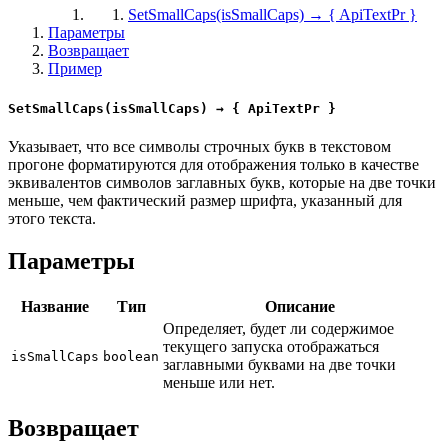
SetSmallCaps(isSmallCaps) → { ApiTextPr }
Параметры
Возвращает
Пример
SetSmallCaps(isSmallCaps) → { ApiTextPr }
Указывает, что все символы строчных букв в текстовом
прогоне форматируются для отображения только в качестве
эквивалентов символов заглавных букв, которые на две точки
меньше, чем фактический размер шрифта, указанный для
этого текста.
Параметры
Название
Тип
Описание
Определяет, будет ли содержимое
текущего запуска отображаться
isSmallCaps
boolean
заглавными буквами на две точки
меньше или нет.
Возвращает