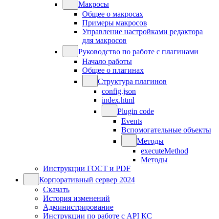
Макросы
Общее о макросах
Примеры макросов
Управление настройками редактора
для макросов
Руководство по работе с плагинами
Начало работы
Общее о плагинах
Структура плагинов
config.json
index.html
Plugin code
Events
Вспомогательные объекты
Методы
executeMethod
Методы
Инструкции ГОСТ и PDF
Корпоративный сервер 2024
Скачать
История изменений
Администрирование
Инструкции по работе с API КС