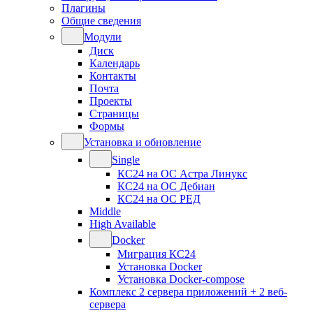
Плагины
Общие сведения
Модули
Диск
Календарь
Контакты
Почта
Проекты
Страницы
Формы
Установка и обновление
Single
КС24 на ОС Астра Линукс
КС24 на ОС Дебиан
КС24 на ОС РЕД
Middle
High Available
Docker
Миграция КС24
Установка Docker
Установка Docker-compose
Комплекс 2 сервера приложений + 2 веб-
сервера