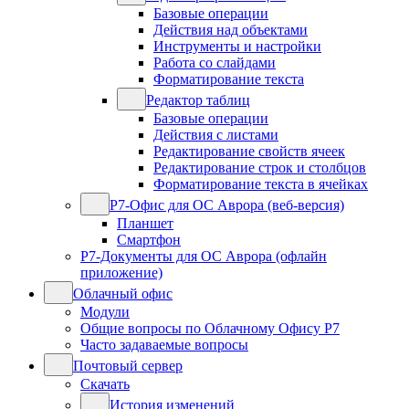
Базовые операции
Действия над объектами
Инструменты и настройки
Работа со слайдами
Форматирование текста
Редактор таблиц
Базовые операции
Действия с листами
Редактирование свойств ячеек
Редактирование строк и столбцов
Форматирование текста в ячейках
Р7-Офис для ОС Аврора (веб-версия)
Планшет
Смартфон
Р7-Документы для ОС Аврора (офлайн
приложение)
Облачный офис
Модули
Общие вопросы по Облачному Офису Р7
Часто задаваемые вопросы
Почтовый сервер
Скачать
История изменений