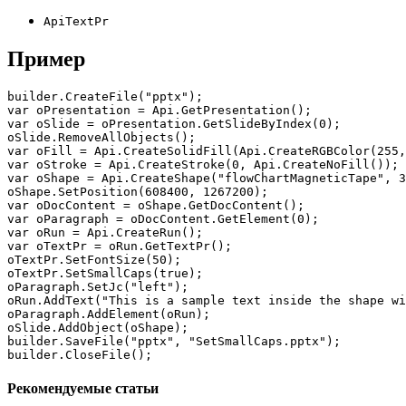
ApiTextPr
Пример
builder.CreateFile("pptx");

var oPresentation = Api.GetPresentation();

var oSlide = oPresentation.GetSlideByIndex(0);

oSlide.RemoveAllObjects();

var oFill = Api.CreateSolidFill(Api.CreateRGBColor(255,
var oStroke = Api.CreateStroke(0, Api.CreateNoFill());

var oShape = Api.CreateShape("flowChartMagneticTape", 3
oShape.SetPosition(608400, 1267200);

var oDocContent = oShape.GetDocContent();

var oParagraph = oDocContent.GetElement(0);

var oRun = Api.CreateRun();

var oTextPr = oRun.GetTextPr();

oTextPr.SetFontSize(50);

oTextPr.SetSmallCaps(true);

oParagraph.SetJc("left");

oRun.AddText("This is a sample text inside the shape wi
oParagraph.AddElement(oRun);

oSlide.AddObject(oShape);

builder.SaveFile("pptx", "SetSmallCaps.pptx");

builder.CloseFile();
Рекомендуемые статьи