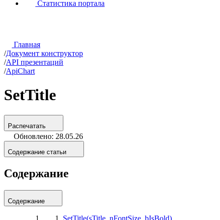
Статистика портала
Главная
/
Документ конструктор
/
API презентаций
/
ApiChart
SetTitle
Распечатать
Обновлено: 28.05.26
Содержание статьи
Содержание
Содержание
SetTitle(sTitle, nFontSize, bIsBold)