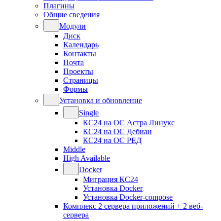
Плагины
Общие сведения
Модули
Диск
Календарь
Контакты
Почта
Проекты
Страницы
Формы
Установка и обновление
Single
КС24 на ОС Астра Линукс
КС24 на ОС Дебиан
КС24 на ОС РЕД
Middle
High Available
Docker
Миграция КС24
Установка Docker
Установка Docker-compose
Комплекс 2 сервера приложений + 2 веб-
сервера