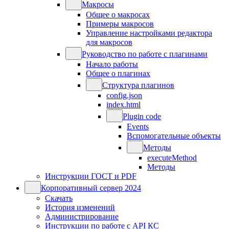
Макросы
Общее о макросах
Примеры макросов
Управление настройками редактора
для макросов
Руководство по работе с плагинами
Начало работы
Общее о плагинах
Структура плагинов
config.json
index.html
Plugin code
Events
Вспомогательные объекты
Методы
executeMethod
Методы
Инструкции ГОСТ и PDF
Корпоративный сервер 2024
Скачать
История изменений
Администрирование
Инструкции по работе с API КС