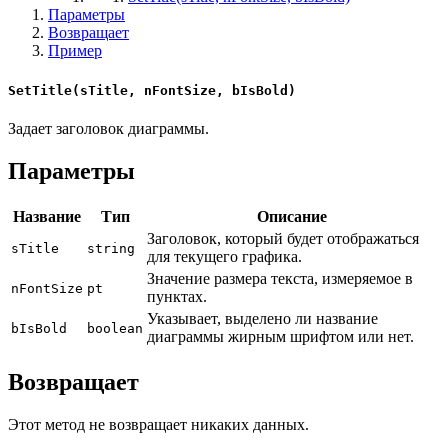
Параметры
Возвращает
Пример
SetTitle(sTitle, nFontSize, bIsBold)
Задает заголовок диаграммы.
Параметры
Название
Тип
Описание
Заголовок, который будет отображаться
sTitle
string
для текущего графика.
Значение размера текста, измеряемое в
nFontSize
pt
пунктах.
Указывает, выделено ли название
bIsBold
boolean
диаграммы жирным шрифтом или нет.
Возвращает
Этот метод не возвращает никаких данных.