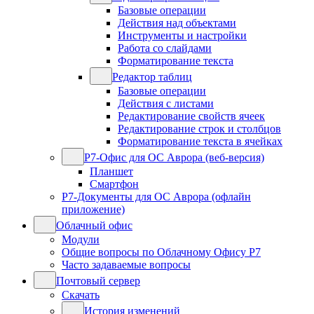
Базовые операции
Действия над объектами
Инструменты и настройки
Работа со слайдами
Форматирование текста
Редактор таблиц
Базовые операции
Действия с листами
Редактирование свойств ячеек
Редактирование строк и столбцов
Форматирование текста в ячейках
Р7-Офис для ОС Аврора (веб-версия)
Планшет
Смартфон
Р7-Документы для ОС Аврора (офлайн
приложение)
Облачный офис
Модули
Общие вопросы по Облачному Офису Р7
Часто задаваемые вопросы
Почтовый сервер
Скачать
История изменений