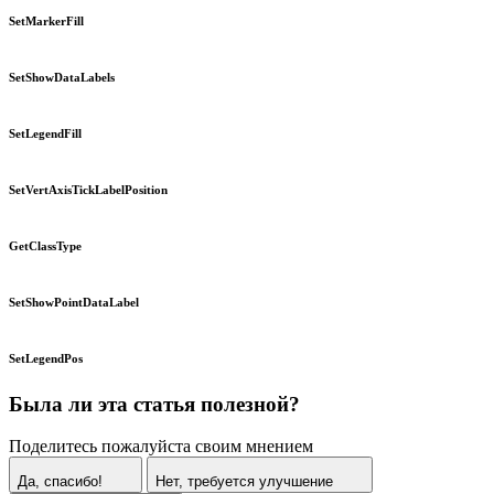
SetMarkerFill
SetShowDataLabels
SetLegendFill
SetVertAxisTickLabelPosition
GetClassType
SetShowPointDataLabel
SetLegendPos
Была ли эта статья полезной?
Поделитесь пожалуйста своим мнением
Да, спасибо!
Нет, требуется улучшение