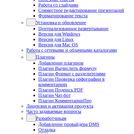
Работа со слайдами
Совместное редактирование презентаций
Форматирование текста
Установка и обновление
Централизованное развертывание
Версия для Windows
Версия для Linux
Версия для Mac OS
Работа с сетевыми и облачными каталогами
Плагины
Добавление плагинов
Плагин Вычислить формулу
Плагин Формат с разделителями
Плагин Проверка орфографии в
комментариях
Плагин Подпись PDF
Плагин Чат-бот
Плагин КомментарииПро
Лицензии и активация продукта
Часто задаваемые вопросы
Разработчикам
Добавление провайдера DMS
Отладка