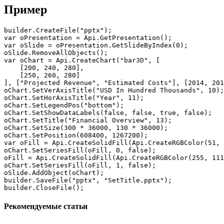
Пример
builder.CreateFile("pptx");

var oPresentation = Api.GetPresentation();

var oSlide = oPresentation.GetSlideByIndex(0);

oSlide.RemoveAllObjects();

var oChart = Api.CreateChart("bar3D", [

    [200, 240, 280],

    [250, 260, 280]

], ["Projected Revenue", "Estimated Costs"], [2014, 201
oChart.SetVerAxisTitle("USD In Hundred Thousands", 10);

oChart.SetHorAxisTitle("Year", 11);

oChart.SetLegendPos("bottom");

oChart.SetShowDataLabels(false, false, true, false);

oChart.SetTitle("Financial Overview", 13);

oChart.SetSize(300 * 36000, 130 * 36000);

oChart.SetPosition(608400, 1267200);

var oFill = Api.CreateSolidFill(Api.CreateRGBColor(51, 
oChart.SetSeriesFill(oFill, 0, false);

oFill = Api.CreateSolidFill(Api.CreateRGBColor(255, 111
oChart.SetSeriesFill(oFill, 1, false);

oSlide.AddObject(oChart);

builder.SaveFile("pptx", "SetTitle.pptx");

builder.CloseFile();
Рекомендуемые статьи