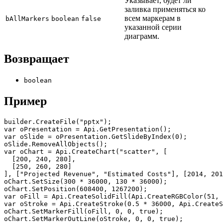
Указывает, будет ли
заливка применяться ко
всем маркерам в
bAllMarkers
boolean
false
указанной серии
диаграмм.
Возвращает
boolean
Пример
builder.CreateFile("pptx");

var oPresentation = Api.GetPresentation();

var oSlide = oPresentation.GetSlideByIndex(0);

oSlide.RemoveAllObjects();

var oChart = Api.CreateChart("scatter", [

  [200, 240, 280],

  [250, 260, 280]

], ["Projected Revenue", "Estimated Costs"], [2014, 201
oChart.SetSize(300 * 36000, 130 * 36000);

oChart.SetPosition(608400, 1267200);

var oFill = Api.CreateSolidFill(Api.CreateRGBColor(51, 
var oStroke = Api.CreateStroke(0.5 * 36000, Api.CreateS
oChart.SetMarkerFill(oFill, 0, 0, true);

oChart.SetMarkerOutLine(oStroke, 0, 0, true);
