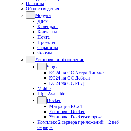
Плагины
Общие сведения
Модули
Диск
Календарь
Контакты
Почта
Проекты
Страницы
Формы
Установка и обновление
Single
КС24 на ОС Астра Линукс
КС24 на ОС Дебиан
КС24 на ОС РЕД
Middle
High Available
Docker
Миграция КС24
Установка Docker
Установка Docker-compose
Комплекс 2 сервера приложений + 2 веб-
сервера