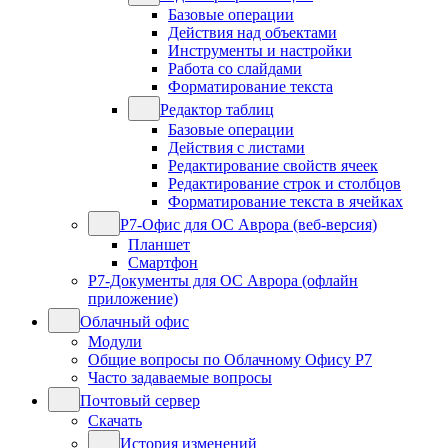
Базовые операции
Действия над объектами
Инструменты и настройки
Работа со слайдами
Форматирование текста
Редактор таблиц
Базовые операции
Действия с листами
Редактирование свойств ячеек
Редактирование строк и столбцов
Форматирование текста в ячейках
Р7-Офис для ОС Аврора (веб-версия)
Планшет
Смартфон
Р7-Документы для ОС Аврора (офлайн
приложение)
Облачный офис
Модули
Общие вопросы по Облачному Офису Р7
Часто задаваемые вопросы
Почтовый сервер
Скачать
История изменений