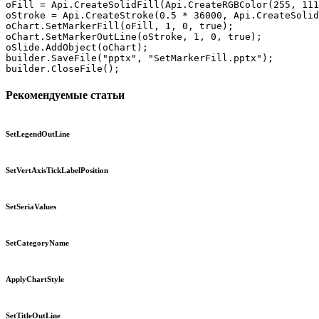
oFill = Api.CreateSolidFill(Api.CreateRGBColor(255, 111
oStroke = Api.CreateStroke(0.5 * 36000, Api.CreateSolid
oChart.SetMarkerFill(oFill, 1, 0, true);

oChart.SetMarkerOutLine(oStroke, 1, 0, true);

oSlide.AddObject(oChart);

builder.SaveFile("pptx", "SetMarkerFill.pptx");

builder.CloseFile();
Рекомендуемые статьи
SetLegendOutLine
SetVertAxisTickLabelPosition
SetSeriaValues
SetCategoryName
ApplyChartStyle
SetTitleOutLine