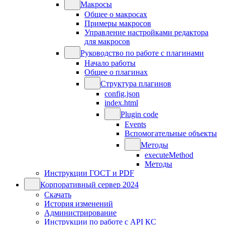
Макросы
Общее о макросах
Примеры макросов
Управление настройками редактора
для макросов
Руководство по работе с плагинами
Начало работы
Общее о плагинах
Структура плагинов
config.json
index.html
Plugin code
Events
Вспомогательные объекты
Методы
executeMethod
Методы
Инструкции ГОСТ и PDF
Корпоративный сервер 2024
Скачать
История изменений
Администрирование
Инструкции по работе с API КС