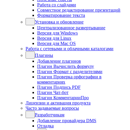
Работа со слайдами
Совместное редактирование презентаций
Форматирование текста
Установка и обновление
Централизованное развертывание
Версия для Windows
Версия для Linux
Версия для Mac OS
Работа с сетевыми и облачными каталогами
Плагины
Добавление плагинов
Плагин Вычислить формулу
Плагин Формат с разделителями
Плагин Проверка орфографии в
комментариях
Плагин Подпись PDF
Плагин Чат-бот
Плагин КомментарииПро
Лицензии и активация продукта
Часто задаваемые вопросы
Разработчикам
Добавление провайдера DMS
Отладка