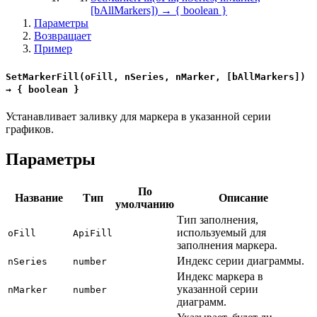
[bAllMarkers]) → { boolean }
Параметры
Возвращает
Пример
SetMarkerFill(oFill, nSeries, nMarker, [bAllMarkers])
→ { boolean }
Устанавливает заливку для маркера в указанной серии
графиков.
Параметры
По
Название
Тип
Описание
умолчанию
Тип заполнения,
используемый для
oFill
ApiFill
заполнения маркера.
Индекс серии диаграммы.
nSeries
number
Индекс маркера в
указанной серии
nMarker
number
диаграмм.