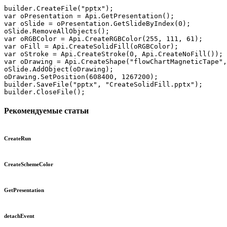
builder.CreateFile("pptx");

var oPresentation = Api.GetPresentation();

var oSlide = oPresentation.GetSlideByIndex(0);

oSlide.RemoveAllObjects();

var oRGBColor = Api.CreateRGBColor(255, 111, 61);

var oFill = Api.CreateSolidFill(oRGBColor);

var oStroke = Api.CreateStroke(0, Api.CreateNoFill());

var oDrawing = Api.CreateShape("flowChartMagneticTape",
oSlide.AddObject(oDrawing);

oDrawing.SetPosition(608400, 1267200);

builder.SaveFile("pptx", "CreateSolidFill.pptx");

builder.CloseFile();
Рекомендуемые статьи
CreateRun
CreateSchemeColor
GetPresentation
detachEvent