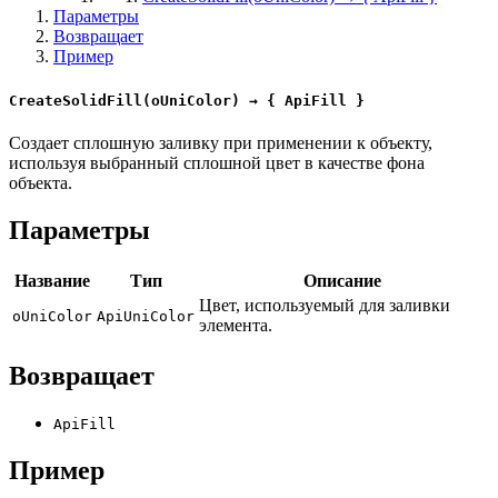
Параметры
Возвращает
Пример
CreateSolidFill(oUniColor) → { ApiFill }
Создает сплошную заливку при применении к объекту,
используя выбранный сплошной цвет в качестве фона
объекта.
Параметры
Название
Тип
Описание
Цвет, используемый для заливки
oUniColor
ApiUniColor
элемента.
Возвращает
ApiFill
Пример