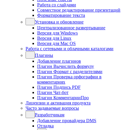
Работа со слайдами
Совместное редактирование презентаций
Форматирование текста
Установка и обновление
Централизованное развертывание
Версия для Windows
Версия для Linux
Версия для Mac OS
Работа с сетевыми и облачными каталогами
Плагины
Добавление плагинов
Плагин Вычислить формулу
Плагин Формат с разделителями
Плагин Проверка орфографии в
комментариях
Плагин Подпись PDF
Плагин Чат-бот
Плагин КомментарииПро
Лицензии и активация продукта
Часто задаваемые вопросы
Разработчикам
Добавление провайдера DMS
Отладка