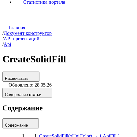
Статистика портала
Главная
/
Документ конструктор
/
API презентаций
/
Api
CreateSolidFill
Распечатать
Обновлено: 28.05.26
Содержание статьи
Содержание
Содержание
CreateSolidFill(oUniColor) → { ApiFill }