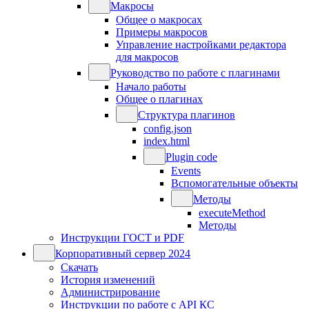
Макросы
Общее о макросах
Примеры макросов
Управление настройками редактора
для макросов
Руководство по работе с плагинами
Начало работы
Общее о плагинах
Структура плагинов
config.json
index.html
Plugin code
Events
Вспомогательные объекты
Методы
executeMethod
Методы
Инструкции ГОСТ и PDF
Корпоративный сервер 2024
Скачать
История изменений
Администрирование
Инструкции по работе с API КС