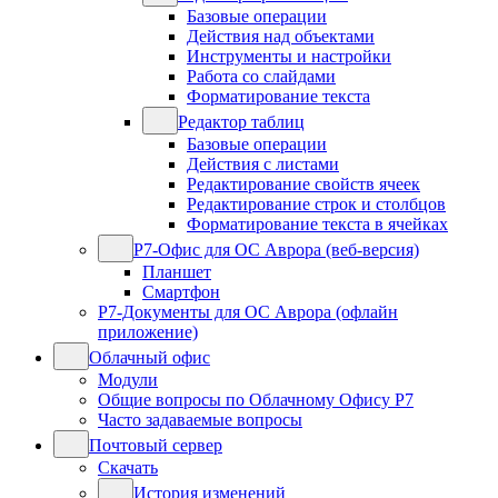
Базовые операции
Действия над объектами
Инструменты и настройки
Работа со слайдами
Форматирование текста
Редактор таблиц
Базовые операции
Действия с листами
Редактирование свойств ячеек
Редактирование строк и столбцов
Форматирование текста в ячейках
Р7-Офис для ОС Аврора (веб-версия)
Планшет
Смартфон
Р7-Документы для ОС Аврора (офлайн
приложение)
Облачный офис
Модули
Общие вопросы по Облачному Офису Р7
Часто задаваемые вопросы
Почтовый сервер
Скачать
История изменений