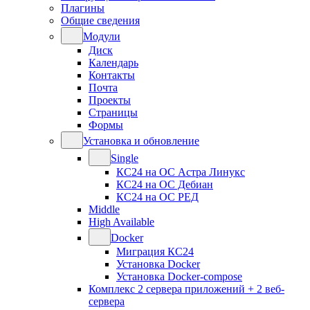
Плагины
Общие сведения
Модули
Диск
Календарь
Контакты
Почта
Проекты
Страницы
Формы
Установка и обновление
Single
КС24 на ОС Астра Линукс
КС24 на ОС Дебиан
КС24 на ОС РЕД
Middle
High Available
Docker
Миграция КС24
Установка Docker
Установка Docker-compose
Комплекс 2 сервера приложений + 2 веб-
сервера