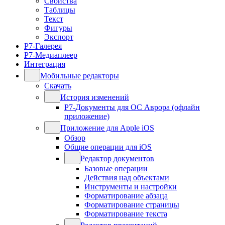
Свойства
Таблицы
Текст
Фигуры
Экспорт
Р7-Галерея
Р7-Медиаплеер
Интеграция
Мобильные редакторы
Скачать
История изменений
Р7-Документы для ОС Аврора (офлайн
приложение)
Приложение для Apple iOS
Обзор
Общие операции для iOS
Редактор документов
Базовые операции
Действия над объектами
Инструменты и настройки
Форматирование абзаца
Форматирование страницы
Форматирование текста