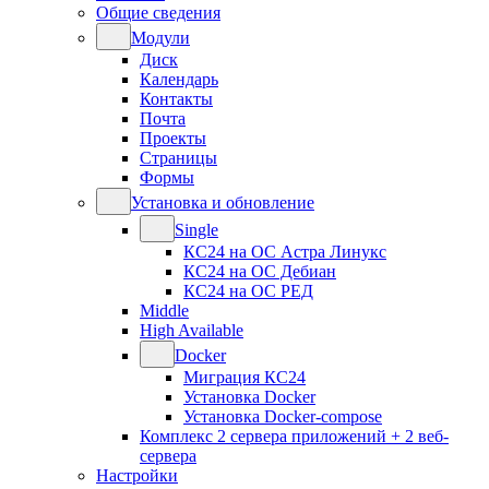
Общие сведения
Модули
Диск
Календарь
Контакты
Почта
Проекты
Страницы
Формы
Установка и обновление
Single
КС24 на ОС Астра Линукс
КС24 на ОС Дебиан
КС24 на ОС РЕД
Middle
High Available
Docker
Миграция КС24
Установка Docker
Установка Docker-compose
Комплекс 2 сервера приложений + 2 веб-
сервера
Настройки