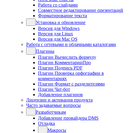
Работа со слайдами
Совместное редактирование презентаций
Форматирование текста
Установка и обновление
Версия для Windows
Версия для Linux
Версия для Mac OS
Работа с сетевыми и облачными каталогами
Плагины
Плагин Вычислить формулу
Плагин КомментарииПро
Плагин Подпись PDF
Плагин Проверка орфографии в
комментариях
Плагин Формат с разделителями
Плагин Чат-бот
Добавление плагинов
Лицензии и активация продукта
Часто задаваемые вопросы
Разработчикам
Добавление провайдера DMS
Отладка
Макросы