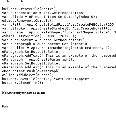
builder.CreateFile("pptx");

var oPresentation = Api.GetPresentation();

var oSlide = oPresentation.GetSlideByIndex(0);

oSlide.RemoveAllObjects();

var oFill = Api.CreateSolidFill(Api.CreateRGBColor(255,
var oStroke = Api.CreateStroke(0, Api.CreateNoFill());

var oShape = Api.CreateShape("flowChartMagneticTape", 3
oShape.SetPosition(608400, 1267200);

var oDocContent = oShape.GetDocContent();

var oParagraph = oDocContent.GetElement(0);

var oBullet = Api.CreateNumbering("ArabicParenR", 1);

oParagraph.SetBullet(oBullet);

oParagraph.AddText(" This is an example of the numbered
oParagraph = Api.CreateParagraph();

oParagraph.SetBullet(oBullet);

oParagraph.AddText(" This is an example of the numbered
oDocContent.Push(oParagraph);

oSlide.AddObject(oShape);

builder.SaveFile("pptx", "GetElement.pptx");

builder.CloseFile();
Рекомендуемые статьи
Push