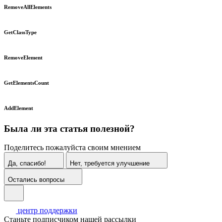
RemoveAllElements
GetClassType
RemoveElement
GetElementsCount
AddElement
Была ли эта статья полезной?
Поделитесь пожалуйста своим мнением
Да, спасибо!
Нет, требуется улучшение
Остались вопросы
центр поддержки
Станьте подписчиком нашей рассылки