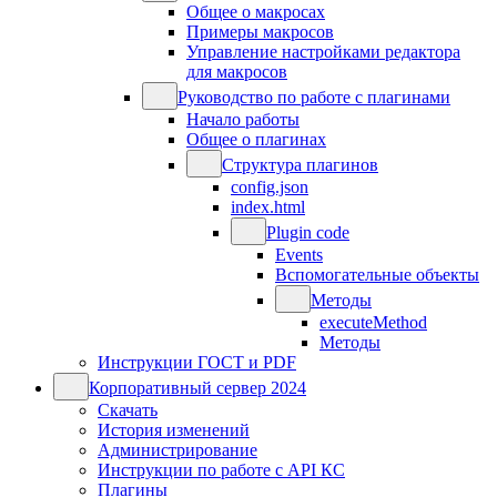
Общее о макросах
Примеры макросов
Управление настройками редактора
для макросов
Руководство по работе с плагинами
Начало работы
Общее о плагинах
Структура плагинов
config.json
index.html
Plugin code
Events
Вспомогательные объекты
Методы
executeMethod
Методы
Инструкции ГОСТ и PDF
Корпоративный сервер 2024
Скачать
История изменений
Администрирование
Инструкции по работе с API КС
Плагины