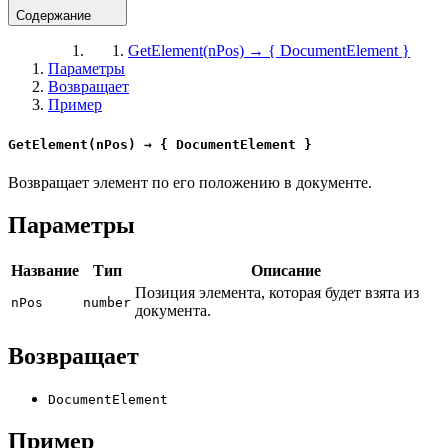
Содержание
GetElement(nPos) → { DocumentElement }
Параметры
Возвращает
Пример
GetElement(nPos) → { DocumentElement }
Возвращает элемент по его положению в документе.
Параметры
Название
Тип
Описание
Позиция элемента, которая будет взята из
nPos
number
документа.
Возвращает
DocumentElement
Пример