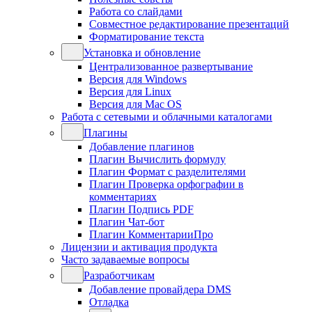
Работа со слайдами
Совместное редактирование презентаций
Форматирование текста
Установка и обновление
Централизованное развертывание
Версия для Windows
Версия для Linux
Версия для Mac OS
Работа с сетевыми и облачными каталогами
Плагины
Добавление плагинов
Плагин Вычислить формулу
Плагин Формат с разделителями
Плагин Проверка орфографии в
комментариях
Плагин Подпись PDF
Плагин Чат-бот
Плагин КомментарииПро
Лицензии и активация продукта
Часто задаваемые вопросы
Разработчикам
Добавление провайдера DMS
Отладка