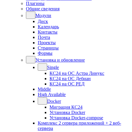
Плагины
Общие сведения
Модули
Диск
Календарь
Контакты
Почта
Проекты
Страницы
Формы
Установка и обновление
Single
КС24 на ОС Астра Линукс
КС24 на ОС Дебиан
КС24 на ОС РЕД
Middle
High Available
Docker
Миграция КС24
Установка Docker
Установка Docker-compose
Комплекс 2 сервера приложений + 2 веб-
сервера