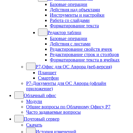
Базовые операции
Действия над объектами
Инструменты и настройки
Работа со слайдами
Форматирование текста
Редактор таблиц
Базовые операции
Действия с листами
Редактирование свойств ячеек
Редактирование строк и столбцов
Форматирование текста в ячейках
Р7-Офис для ОС Аврора (веб-версия)
Планшет
Смартфон
Р7-Документы для ОС Аврора (офлайн
приложение)
Облачный офис
Модули
Общие вопросы по Облачному Офису Р7
Часто задаваемые вопросы
Почтовый сервер
Скачать
История изменений