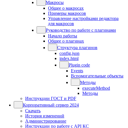
Макросы
Общее о макросах
Примеры макросов
Управление настройками редактора
для макросов
Руководство по работе с плагинами
Начало работы
Общее о плагинах
Структура плагинов
config.json
index.html
Plugin code
Events
Вспомогательные объекты
Методы
executeMethod
Методы
Инструкции ГОСТ и PDF
Корпоративный сервер 2024
Скачать
История изменений
Администрирование
Инструкции по работе с API КС