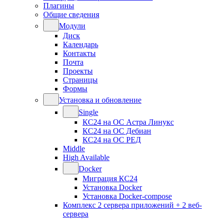
Плагины
Общие сведения
Модули
Диск
Календарь
Контакты
Почта
Проекты
Страницы
Формы
Установка и обновление
Single
КС24 на ОС Астра Линукс
КС24 на ОС Дебиан
КС24 на ОС РЕД
Middle
High Available
Docker
Миграция КС24
Установка Docker
Установка Docker-compose
Комплекс 2 сервера приложений + 2 веб-
сервера