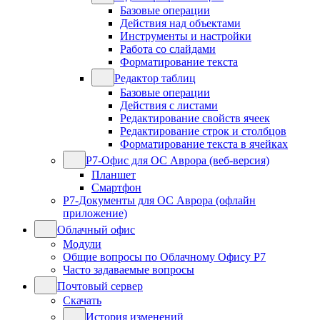
Базовые операции
Действия над объектами
Инструменты и настройки
Работа со слайдами
Форматирование текста
Редактор таблиц
Базовые операции
Действия с листами
Редактирование свойств ячеек
Редактирование строк и столбцов
Форматирование текста в ячейках
Р7-Офис для ОС Аврора (веб-версия)
Планшет
Смартфон
Р7-Документы для ОС Аврора (офлайн
приложение)
Облачный офис
Модули
Общие вопросы по Облачному Офису Р7
Часто задаваемые вопросы
Почтовый сервер
Скачать
История изменений