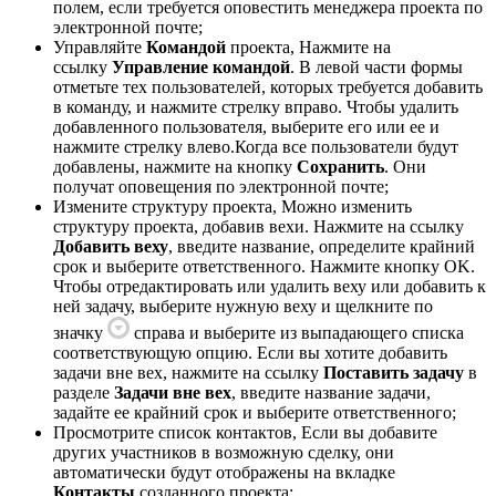
полем, если требуется оповестить менеджера проекта по
электронной почте;
Управляйте
Командой
проекта, Нажмите на
ссылку
Управление командой
. В левой части формы
отметьте тех пользователей, которых требуется добавить
в команду, и нажмите стрелку вправо. Чтобы удалить
добавленного пользователя, выберите его или ее и
нажмите стрелку влево.Когда все пользователи будут
добавлены, нажмите на кнопку
Сохранить
. Они
получат оповещения по электронной почте;
Измените структуру проекта, Можно изменить
структуру проекта, добавив вехи. Нажмите на ссылку
Добавить веху
, введите название, определите крайний
срок и выберите ответственного. Нажмите кнопку OK.
Чтобы отредактировать или удалить веху или добавить к
ней задачу, выберите нужную веху и щелкните по
значку
справа и выберите из выпадающего списка
соответствующую опцию. Если вы хотите добавить
задачи вне вех, нажмите на ссылку
Поставить задачу
в
разделе
Задачи вне вех
, введите название задачи,
задайте ее крайний срок и выберите ответственного;
Просмотрите список контактов, Если вы добавите
других участников в возможную сделку, они
автоматически будут отображены на вкладке
Контакты
созданного проекта;