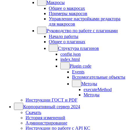
Макросы
Общее о макросах
Примеры макросов
Управление настройками редактора
для макросов
Руководство по работе с плагинами
Начало работы
Общее о плагинах
Структура плагинов
config.json
index.html
Plugin code
Events
Вспомогательные объекты
Методы
executeMethod
Методы
Инструкции ГОСТ и PDF
Корпоративный сервер 2024
Скачать
История изменений
Администрирование
Инструкции по работе с API КС