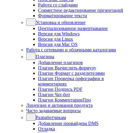
Работа со слайдами
Совместное редактирование презентаций
Форматирование текста
Установка и обновление
Централизованное развертывание
Версия для Windows
Версия для Linux
Версия для Mac OS
Работа с сетевыми и облачными каталогами
Плагины
Добавление плагинов
Плагин Вычислить формулу
Плагин Формат с разделителями
Плагин Проверка орфографии в
комментариях
Плагин Подпись PDF
Плагин Чат-бот
Плагин КомментарииПро
Лицензии и активация продукта
Часто задаваемые вопросы
Разработчикам
Добавление провайдера DMS
Отладка