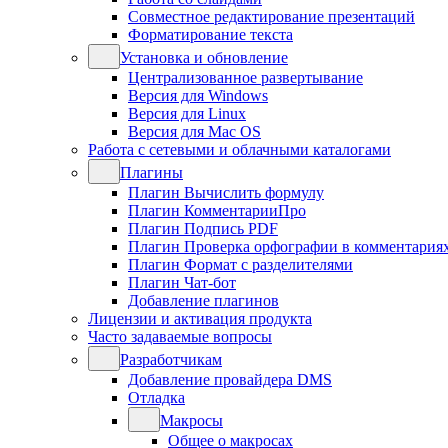
Совместное редактирование презентаций
Форматирование текста
Установка и обновление
Централизованное развертывание
Версия для Windows
Версия для Linux
Версия для Mac OS
Работа с сетевыми и облачными каталогами
Плагины
Плагин Вычислить формулу
Плагин КомментарииПро
Плагин Подпись PDF
Плагин Проверка орфографии в комментария
Плагин Формат с разделителями
Плагин Чат-бот
Добавление плагинов
Лицензии и активация продукта
Часто задаваемые вопросы
Разработчикам
Добавление провайдера DMS
Отладка
Макросы
Общее о макросах