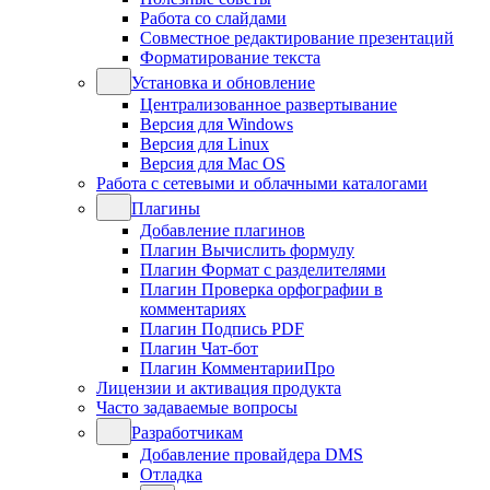
Работа со слайдами
Совместное редактирование презентаций
Форматирование текста
Установка и обновление
Централизованное развертывание
Версия для Windows
Версия для Linux
Версия для Mac OS
Работа с сетевыми и облачными каталогами
Плагины
Добавление плагинов
Плагин Вычислить формулу
Плагин Формат с разделителями
Плагин Проверка орфографии в
комментариях
Плагин Подпись PDF
Плагин Чат-бот
Плагин КомментарииПро
Лицензии и активация продукта
Часто задаваемые вопросы
Разработчикам
Добавление провайдера DMS
Отладка