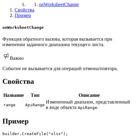
onWorksheetChange
Свойства
Пример
onWorksheetChange
Функция обратного вызова, которая вызывается при
изменении заданного диапазона текущего листа.
Важно
Событие не вызывается для операций отмены/повтора.
Свойства
Название
Тип
Описание
Измененный диапазон, представленный
range
ApiRange
в виде объекта
.
ApiRange
Пример
builder.CreateFile("xlsx");
