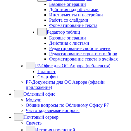
Базовые операции
Действия над объектами
Инструменты и настройки
Работа со слайдами
Форматирование текста
Редактор таблиц
Базовые операции
Действия с листами
Редактирование свойств ячеек
Редактирование строк и столбцов
Форматирование текста в ячейках
Р7-Офис для ОС Аврора (веб-версия)
Планшет
Смартфон
Р7-Документы для ОС Аврора (офлайн
приложение)
Облачный офис
Модули
Общие вопросы по Облачному Офису Р7
Часто задаваемые вопросы
Почтовый сервер
Скачать
История изменений