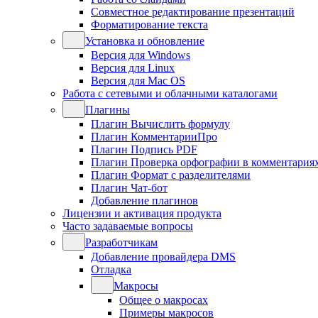
Совместное редактирование презентаций
Форматирование текста
Установка и обновление
Версия для Windows
Версия для Linux
Версия для Mac OS
Работа с сетевыми и облачными каталогами
Плагины
Плагин Вычислить формулу
Плагин КомментарииПро
Плагин Подпись PDF
Плагин Проверка орфографии в комментария
Плагин Формат с разделителями
Плагин Чат-бот
Добавление плагинов
Лицензии и активация продукта
Часто задаваемые вопросы
Разработчикам
Добавление провайдера DMS
Отладка
Макросы
Общее о макросах
Примеры макросов