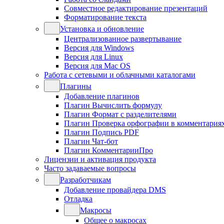
Совместное редактирование презентаций
Форматирование текста
Установка и обновление
Централизованное развертывание
Версия для Windows
Версия для Linux
Версия для Mac OS
Работа с сетевыми и облачными каталогами
Плагины
Добавление плагинов
Плагин Вычислить формулу
Плагин Формат с разделителями
Плагин Проверка орфографии в комментария
Плагин Подпись PDF
Плагин Чат-бот
Плагин КомментарииПро
Лицензии и активация продукта
Часто задаваемые вопросы
Разработчикам
Добавление провайдера DMS
Отладка
Макросы
Общее о макросах