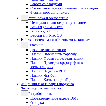
Работа со слайдами
Совместное редактирование презентаций
Форматирование текста
Установка и обновление
Централизованное развертывание
Версия для Windows
Версия для Linux
Версия для Mac OS
Работа с сетевыми и облачными каталогами
Плагины
Добавление плагинов
Плагин Вычислить формулу
Плагин Формат с разделителями
Плагин Проверка орфографии в
комментариях
Плагин Подпись PDF
Плагин Чат-бот
Плагин КомментарииПро
Лицензии и активация продукта
Часто задаваемые вопросы
Разработчикам
Добавление провайдера DMS
Отладка