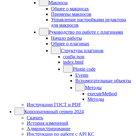
Макросы
Общее о макросах
Примеры макросов
Управление настройками редактора
для макросов
Руководство по работе с плагинами
Начало работы
Общее о плагинах
Структура плагинов
config.json
index.html
Plugin code
Events
Вспомогательные объекты
Методы
executeMethod
Методы
Инструкции ГОСТ и PDF
Корпоративный сервер 2024
Скачать
История изменений
Администрирование
Инструкции по работе с API КС