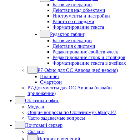
Базовые операции
Действия над объектами
Инструменты и настройки
Работа со слайдами
Форматирование текста
Редактор таблиц
Базовые операции
Действия с листами
Редактирование свойств ячеек
Редактирование строк и столбцов
Форматирование текста в ячейках
Р7-Офис для ОС Аврора (веб-версия)
Планшет
Смартфон
Р7-Документы для ОС Аврора (офлайн
приложение)
Облачный офис
Модули
Общие вопросы по Облачному Офису Р7
Часто задаваемые вопросы
Почтовый сервер
Скачать
История изменений