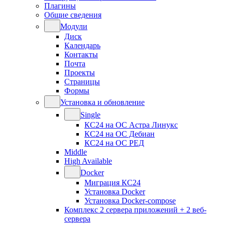
Плагины
Общие сведения
Модули
Диск
Календарь
Контакты
Почта
Проекты
Страницы
Формы
Установка и обновление
Single
КС24 на ОС Астра Линукс
КС24 на ОС Дебиан
КС24 на ОС РЕД
Middle
High Available
Docker
Миграция КС24
Установка Docker
Установка Docker-compose
Комплекс 2 сервера приложений + 2 веб-
сервера