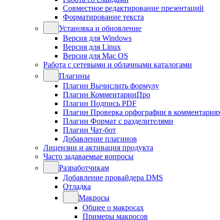
Совместное редактирование презентаций
Форматирование текста
Установка и обновление
Версия для Windows
Версия для Linux
Версия для Mac OS
Работа с сетевыми и облачными каталогами
Плагины
Плагин Вычислить формулу
Плагин КомментарииПро
Плагин Подпись PDF
Плагин Проверка орфографии в комментария
Плагин Формат с разделителями
Плагин Чат-бот
Добавление плагинов
Лицензии и активация продукта
Часто задаваемые вопросы
Разработчикам
Добавление провайдера DMS
Отладка
Макросы
Общее о макросах
Примеры макросов