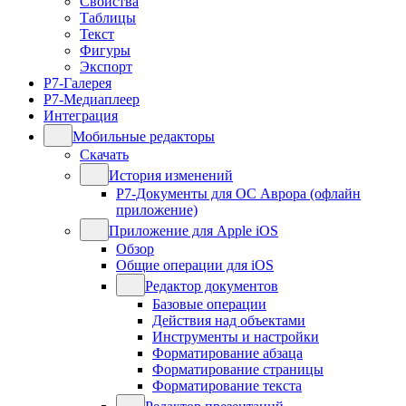
Свойства
Таблицы
Текст
Фигуры
Экспорт
Р7-Галерея
Р7-Медиаплеер
Интеграция
Мобильные редакторы
Скачать
История изменений
Р7-Документы для ОС Аврора (офлайн
приложение)
Приложение для Apple iOS
Обзор
Общие операции для iOS
Редактор документов
Базовые операции
Действия над объектами
Инструменты и настройки
Форматирование абзаца
Форматирование страницы
Форматирование текста