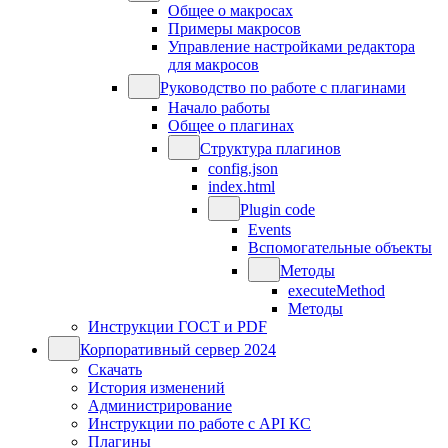
Общее о макросах
Примеры макросов
Управление настройками редактора
для макросов
Руководство по работе с плагинами
Начало работы
Общее о плагинах
Структура плагинов
config.json
index.html
Plugin code
Events
Вспомогательные объекты
Методы
executeMethod
Методы
Инструкции ГОСТ и PDF
Корпоративный сервер 2024
Скачать
История изменений
Администрирование
Инструкции по работе с API КС
Плагины