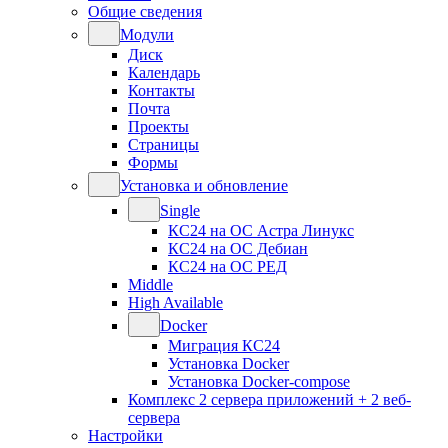
Общие сведения
Модули
Диск
Календарь
Контакты
Почта
Проекты
Страницы
Формы
Установка и обновление
Single
КС24 на ОС Астра Линукс
КС24 на ОС Дебиан
КС24 на ОС РЕД
Middle
High Available
Docker
Миграция КС24
Установка Docker
Установка Docker-compose
Комплекс 2 сервера приложений + 2 веб-
сервера
Настройки