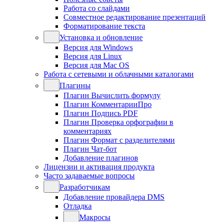
Работа со слайдами
Совместное редактирование презентаций
Форматирование текста
Установка и обновление
Версия для Windows
Версия для Linux
Версия для Mac OS
Работа с сетевыми и облачными каталогами
Плагины
Плагин Вычислить формулу
Плагин КомментарииПро
Плагин Подпись PDF
Плагин Проверка орфографии в
комментариях
Плагин Формат с разделителями
Плагин Чат-бот
Добавление плагинов
Лицензии и активация продукта
Часто задаваемые вопросы
Разработчикам
Добавление провайдера DMS
Отладка
Макросы