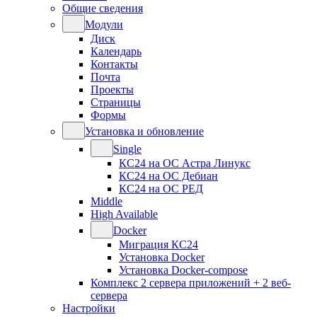
Общие сведения
Модули
Диск
Календарь
Контакты
Почта
Проекты
Страницы
Формы
Установка и обновление
Single
КС24 на ОС Астра Линукс
КС24 на ОС Дебиан
КС24 на ОС РЕД
Middle
High Available
Docker
Миграция КС24
Установка Docker
Установка Docker-compose
Комплекс 2 сервера приложений + 2 веб-
сервера
Настройки