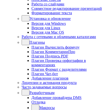
Работа со слайдами
Совместное редактирование презентаций
Форматирование текста
Установка и обновление
Версия для Windows
Версия для Linux
Версия для Mac OS
Работа с сетевыми и облачными каталогами
Плагины
Плагин Вычислить формулу
Плагин КомментарииПро
Плагин Подпись PDF
Плагин Проверка орфографии в
комментариях
Плагин Формат с разделителями
Плагин Чат-бот
Добавление плагинов
Лицензии и активация продукта
Часто задаваемые вопросы
Разработчикам
Добавление провайдера DMS
Отладка
Макросы