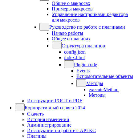
Общее о макросах
Примеры макросов
Управление настройками редактора
для макросов
Руководство по работе с плагинами
Начало работы
Общее о плагинах
Структура плагинов
config.json
index.html
Plugin code
Events
Вспомогательные объекты
Методы
executeMethod
Методы
Инструкции ГОСТ и PDF
Корпоративный сервер 2024
Скачать
История изменений
Администрирование
Инструкции по работе с API КС
Плагины