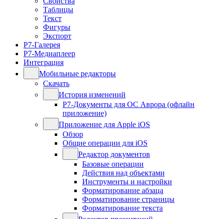
Свойства
Таблицы
Текст
Фигуры
Экспорт
Р7-Галерея
Р7-Медиаплеер
Интеграция
Мобильные редакторы
Скачать
История изменений
Р7-Документы для ОС Аврора (офлайн
приложение)
Приложение для Apple iOS
Обзор
Общие операции для iOS
Редактор документов
Базовые операции
Действия над объектами
Инструменты и настройки
Форматирование абзаца
Форматирование страницы
Форматирование текста