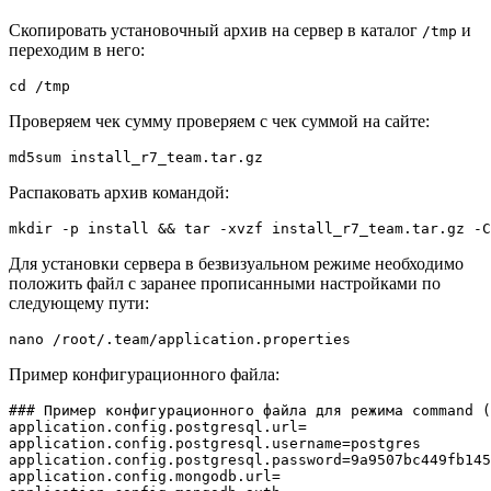
Скопировать установочный архив на сервер в каталог
и
/tmp
переходим в него:
cd /tmp
Проверяем чек сумму проверяем с чек суммой на сайте:
md5sum install_r7_team.tar.gz
Распаковать архив командой:
mkdir -p install && tar -xvzf install_r7_team.tar.gz -C
Для установки сервера в безвизуальном режиме необходимо
положить файл с заранее прописанными настройками по
следующему пути:
nano /root/.team/application.properties
Пример конфигурационного файла:
### Пример конфигурационного файла для режима command (
application.config.postgresql.url=

application.config.postgresql.username=postgres

application.config.postgresql.password=9a9507bc449fb145
application.config.mongodb.url=
