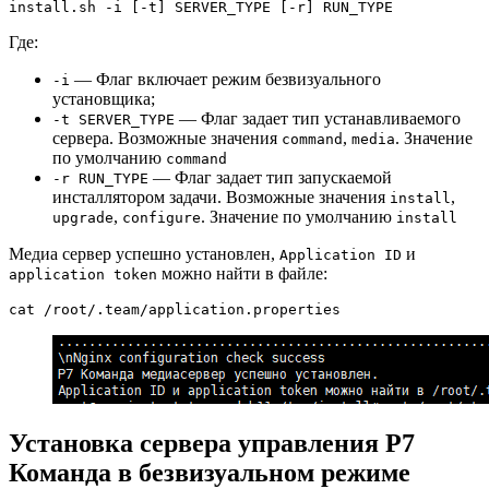
install.sh -i [-t] SERVER_TYPE [-r] RUN_TYPE
Где:
— Флаг включает режим безвизуального
-i
установщика;
— Флаг задает тип устанавливаемого
-t SERVER_TYPE
сервера. Возможные значения
,
. Значение
command
media
по умолчанию
command
— Флаг задает тип запускаемой
-r RUN_TYPE
инсталлятором задачи. Возможные значения
,
install
,
. Значение по умолчанию
upgrade
configure
install
Медиа сервер успешно установлен,
и
Application ID
можно найти в файле:
application token
cat /root/.team/application.properties
Установка сервера управления Р7
Команда в безвизуальном режиме