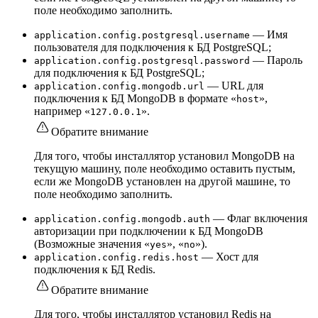
поле необходимо заполнить.
— Имя
application.config.postgresql.username
пользователя для подключения к БД PostgreSQL;
— Пароль
application.config.postgresql.password
для подключения к БД PostgreSQL;
— URL для
application.config.mongodb.url
подключения к БД MongoDB в формате «
»,
host
например «
».
127.0.0.1
Обратите внимание
Для того, чтобы инсталлятор установил MongoDB на
текущую машину, поле необходимо оставить пустым,
если же MongoDB установлен на другой машине, то
поле необходимо заполнить.
— Флаг включения
application.config.mongodb.auth
авторизации при подключении к БД MongoDB
(Возможные значения «
», «
»).
yes
no
— Хост для
application.config.redis.host
подключения к БД Redis.
Обратите внимание
Для того, чтобы инсталлятор установил Redis на