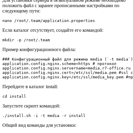
Для установки сервера в безвизуальном режиме необходимо
положить файл с заранее прописанными настройками по
следующему пути:
nano /root/.team/application.properties
Если каталог отсутствует, создайте его командой:
mkdir -p /root/.team
Пример конфигурационного файла:
### Конфигурационный файл для режима media (`-t media`)

application.config.nginx.scheme=https # протокол

application.config.nginx.servername=media.r7-office.ru 
application.config.nginx.cert=/etc/ssl/media.pem #ssl с
application.config.nginx.key=/etc/ssl/media_key.pem #пр
Перейдите в каталог install:
cd install
Запустите скрипт командой:
./install.sh -i -t media -r install
Общий вид команды для установки: