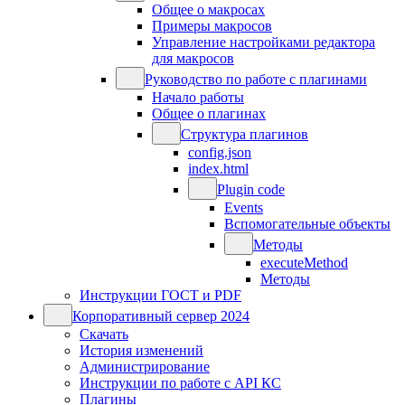
Общее о макросах
Примеры макросов
Управление настройками редактора
для макросов
Руководство по работе с плагинами
Начало работы
Общее о плагинах
Структура плагинов
config.json
index.html
Plugin code
Events
Вспомогательные объекты
Методы
executeMethod
Методы
Инструкции ГОСТ и PDF
Корпоративный сервер 2024
Скачать
История изменений
Администрирование
Инструкции по работе с API КС
Плагины