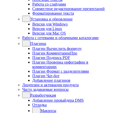
Работа со слайдами
Совместное редактирование презентаций
Форматирование текста
Установка и обновление
Версия для Windows
Версия для Linux
Версия для Mac OS
Работа с сетевыми и облачными каталогами
Плагины
Плагин Вычислить формулу
Плагин КомментарииПро
Плагин Подпись PDF
Плагин Проверка орфографии в
комментариях
Плагин Формат с разделителями
Плагин Чат-бот
Добавление плагинов
Лицензии и активация продукта
Часто задаваемые вопросы
Разработчикам
Добавление провайдера DMS
Отладка
Макросы