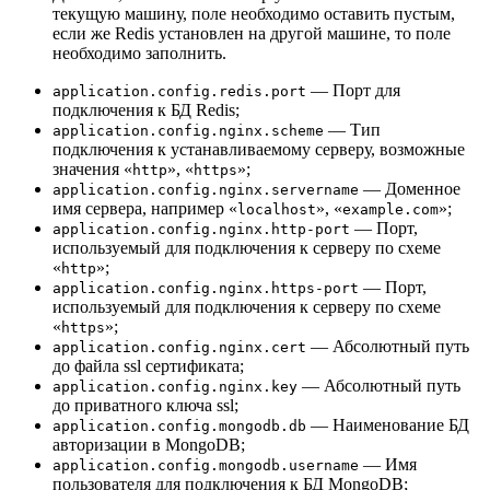
текущую машину, поле необходимо оставить пустым,
если же Redis установлен на другой машине, то поле
необходимо заполнить.
— Порт для
application.config.redis.port
подключения к БД Redis;
— Тип
application.config.nginx.scheme
подключения к устанавливаемому серверу, возможные
значения «
», «
»;
http
https
— Доменное
application.config.nginx.servername
имя сервера, например «
», «
»;
localhost
example.com
— Порт,
application.config.nginx.http-port
используемый для подключения к серверу по схеме
«
»;
http
— Порт,
application.config.nginx.https-port
используемый для подключения к серверу по схеме
«
»;
https
— Абсолютный путь
application.config.nginx.cert
до файла ssl сертификата;
— Абсолютный путь
application.config.nginx.key
до приватного ключа ssl;
— Наименование БД
application.config.mongodb.db
авторизации в MongoDB;
— Имя
application.config.mongodb.username
пользователя для подключения к БД MongoDB;