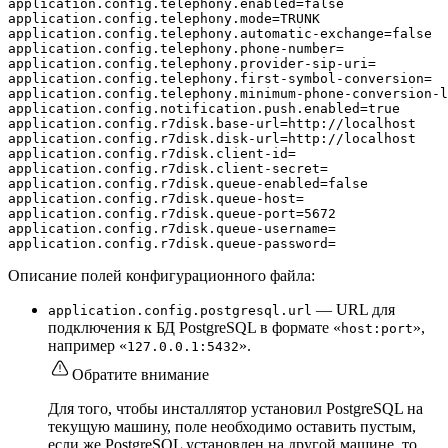
application.config.telephony.enabled=false

application.config.telephony.mode=TRUNK

application.config.telephony.automatic-exchange=false

application.config.telephony.phone-number=

application.config.telephony.provider-sip-uri=

application.config.telephony.first-symbol-conversion=

application.config.telephony.minimum-phone-conversion-l
application.config.notification.push.enabled=true

application.config.r7disk.base-url=http://localhost

application.config.r7disk.disk-url=http://localhost

application.config.r7disk.client-id=

application.config.r7disk.client-secret=

application.config.r7disk.queue-enabled=false

application.config.r7disk.queue-host=

application.config.r7disk.queue-port=5672

application.config.r7disk.queue-username=

application.config.r7disk.queue-password=
Описание полей конфигурационного файла:
— URL для
application.config.postgresql.url
подключения к БД PostgreSQL в формате «
»,
host:port
например «
».
127.0.0.1:5432
Обратите внимание
Для того, чтобы инсталлятор установил PostgreSQL на
текущую машину, поле необходимо оставить пустым,
если же PostgreSQL установлен на другой машине, то