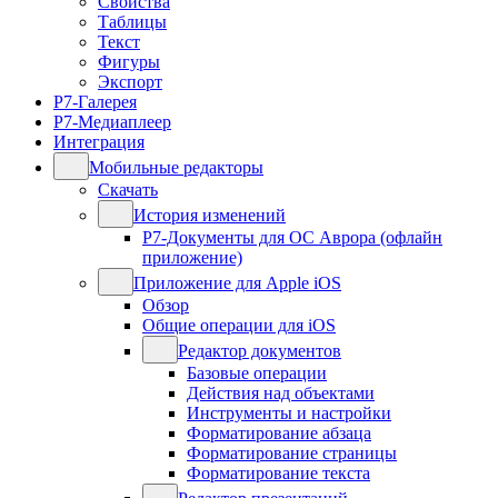
Свойства
Таблицы
Текст
Фигуры
Экспорт
Р7-Галерея
Р7-Медиаплеер
Интеграция
Мобильные редакторы
Скачать
История изменений
Р7-Документы для ОС Аврора (офлайн
приложение)
Приложение для Apple iOS
Обзор
Общие операции для iOS
Редактор документов
Базовые операции
Действия над объектами
Инструменты и настройки
Форматирование абзаца
Форматирование страницы
Форматирование текста