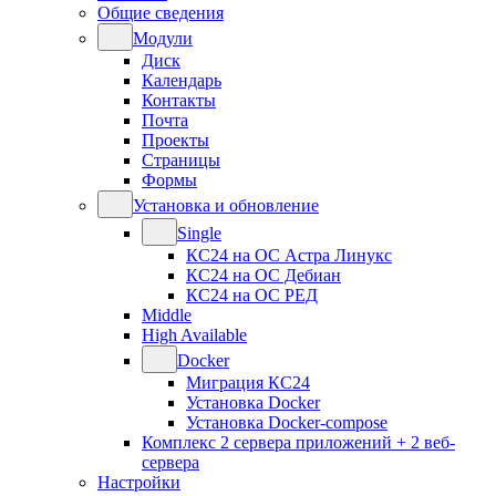
Общие сведения
Модули
Диск
Календарь
Контакты
Почта
Проекты
Страницы
Формы
Установка и обновление
Single
КС24 на ОС Астра Линукс
КС24 на ОС Дебиан
КС24 на ОС РЕД
Middle
High Available
Docker
Миграция КС24
Установка Docker
Установка Docker-compose
Комплекс 2 сервера приложений + 2 веб-
сервера
Настройки