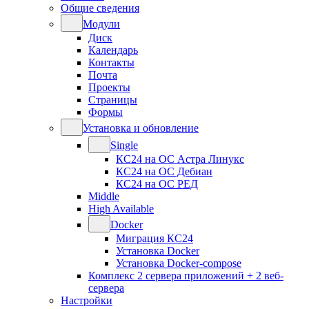
Общие сведения
Модули
Диск
Календарь
Контакты
Почта
Проекты
Страницы
Формы
Установка и обновление
Single
КС24 на ОС Астра Линукс
КС24 на ОС Дебиан
КС24 на ОС РЕД
Middle
High Available
Docker
Миграция КС24
Установка Docker
Установка Docker-compose
Комплекс 2 сервера приложений + 2 веб-
сервера
Настройки