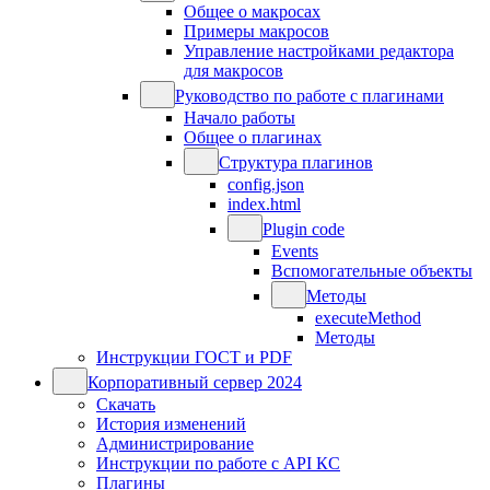
Общее о макросах
Примеры макросов
Управление настройками редактора
для макросов
Руководство по работе с плагинами
Начало работы
Общее о плагинах
Структура плагинов
config.json
index.html
Plugin code
Events
Вспомогательные объекты
Методы
executeMethod
Методы
Инструкции ГОСТ и PDF
Корпоративный сервер 2024
Скачать
История изменений
Администрирование
Инструкции по работе с API КС
Плагины