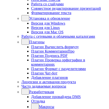
Работа со слайдами
Совместное редактирование презентаций
Форматирование текста
Установка и обновление
Версия для Windows
Версия для Linux
Версия для Mac OS
Работа с сетевыми и облачными каталогами
Плагины
Плагин Вычислить формулу
Плагин КомментарииПро
Плагин Подпись PDF
Плагин Проверка орфографии в
комментариях
Плагин Формат с разделителями
Плагин Чат-бот
Добавление плагинов
Лицензии и активация продукта
Часто задаваемые вопросы
Разработчикам
Добавление провайдера DMS
Отладка
Макросы