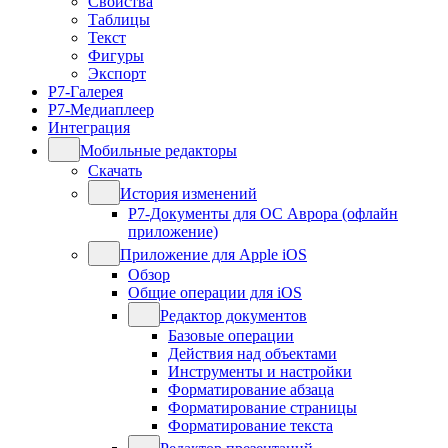
Свойства
Таблицы
Текст
Фигуры
Экспорт
Р7-Галерея
Р7-Медиаплеер
Интеграция
Мобильные редакторы
Скачать
История изменений
Р7-Документы для ОС Аврора (офлайн
приложение)
Приложение для Apple iOS
Обзор
Общие операции для iOS
Редактор документов
Базовые операции
Действия над объектами
Инструменты и настройки
Форматирование абзаца
Форматирование страницы
Форматирование текста