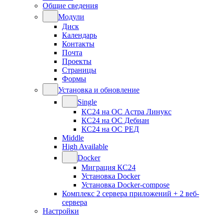
Общие сведения
Модули
Диск
Календарь
Контакты
Почта
Проекты
Страницы
Формы
Установка и обновление
Single
КС24 на ОС Астра Линукс
КС24 на ОС Дебиан
КС24 на ОС РЕД
Middle
High Available
Docker
Миграция КС24
Установка Docker
Установка Docker-compose
Комплекс 2 сервера приложений + 2 веб-
сервера
Настройки