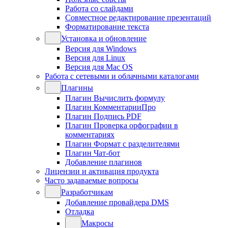
Работа со слайдами
Совместное редактирование презентаций
Форматирование текста
Установка и обновление
Версия для Windows
Версия для Linux
Версия для Mac OS
Работа с сетевыми и облачными каталогами
Плагины
Плагин Вычислить формулу
Плагин КомментарииПро
Плагин Подпись PDF
Плагин Проверка орфографии в
комментариях
Плагин Формат с разделителями
Плагин Чат-бот
Добавление плагинов
Лицензии и активация продукта
Часто задаваемые вопросы
Разработчикам
Добавление провайдера DMS
Отладка
Макросы