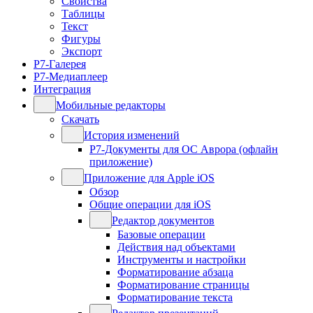
Свойства
Таблицы
Текст
Фигуры
Экспорт
Р7-Галерея
Р7-Медиаплеер
Интеграция
Мобильные редакторы
Скачать
История изменений
Р7-Документы для ОС Аврора (офлайн
приложение)
Приложение для Apple iOS
Обзор
Общие операции для iOS
Редактор документов
Базовые операции
Действия над объектами
Инструменты и настройки
Форматирование абзаца
Форматирование страницы
Форматирование текста