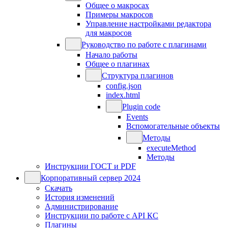
Общее о макросах
Примеры макросов
Управление настройками редактора
для макросов
Руководство по работе с плагинами
Начало работы
Общее о плагинах
Структура плагинов
config.json
index.html
Plugin code
Events
Вспомогательные объекты
Методы
executeMethod
Методы
Инструкции ГОСТ и PDF
Корпоративный сервер 2024
Скачать
История изменений
Администрирование
Инструкции по работе с API КС
Плагины