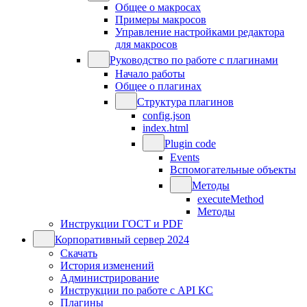
Общее о макросах
Примеры макросов
Управление настройками редактора
для макросов
Руководство по работе с плагинами
Начало работы
Общее о плагинах
Структура плагинов
config.json
index.html
Plugin code
Events
Вспомогательные объекты
Методы
executeMethod
Методы
Инструкции ГОСТ и PDF
Корпоративный сервер 2024
Скачать
История изменений
Администрирование
Инструкции по работе с API КС
Плагины