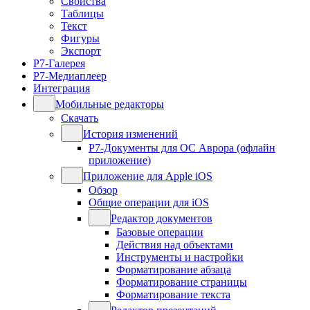
Свойства
Таблицы
Текст
Фигуры
Экспорт
Р7-Галерея
Р7-Медиаплеер
Интеграция
Мобильные редакторы
Скачать
История изменений
Р7-Документы для ОС Аврора (офлайн
приложение)
Приложение для Apple iOS
Обзор
Общие операции для iOS
Редактор документов
Базовые операции
Действия над объектами
Инструменты и настройки
Форматирование абзаца
Форматирование страницы
Форматирование текста