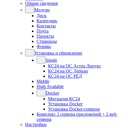
Общие сведения
Модули
Диск
Календарь
Контакты
Почта
Проекты
Страницы
Формы
Установка и обновление
Single
КС24 на ОС Астра Линукс
КС24 на ОС Дебиан
КС24 на ОС РЕД
Middle
High Available
Docker
Миграция КС24
Установка Docker
Установка Docker-compose
Комплекс 2 сервера приложений + 2 веб-
сервера
Настройки