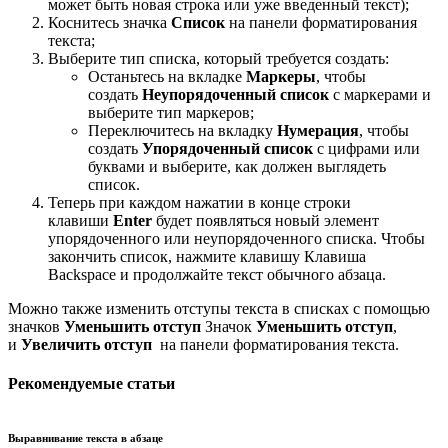
может быть новая строка или уже введенный текст);
Коснитесь значка
Список
на панели форматирования
текста;
Выберите тип списка, который требуется создать:
Останьтесь на вкладке
Маркеры
, чтобы
создать
Неупорядоченный список
с маркерами и
выберите тип маркеров;
Переключитесь на вкладку
Нумерация
, чтобы
создать
Упорядоченный список
с цифрами или
буквами и выберите, как должен выглядеть
список.
Теперь при каждом нажатии в конце строки
клавиши
Enter
будет появляться новый элемент
упорядоченного или неупорядоченного списка. Чтобы
закончить список, нажмите клавишу Клавиша
Backspace и продолжайте текст обычного абзаца.
Можно также изменить отступы текста в списках с помощью
значков
Уменьшить отступ
Значок
Уменьшить отступ
,
и
Увеличить отступ
на панели форматирования текста.
Рекомендуемые статьи
Выравнивание текста в абзаце