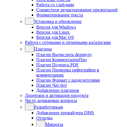
Работа со слайдами
Совместное редактирование презентаций
Форматирование текста
Установка и обновление
Версия для Windows
Версия для Linux
Версия для Mac OS
Работа с сетевыми и облачными каталогами
Плагины
Плагин Вычислить формулу
Плагин КомментарииПро
Плагин Подпись PDF
Плагин Проверка орфографии в
комментариях
Плагин Формат с разделителями
Плагин Чат-бот
Добавление плагинов
Лицензии и активация продукта
Часто задаваемые вопросы
Разработчикам
Добавление провайдера DMS
Отладка
Макросы