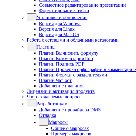
Совместное редактирование презентаций
Форматирование текста
Установка и обновление
Версия для Windows
Версия для Linux
Версия для Mac OS
Работа с сетевыми и облачными каталогами
Плагины
Плагин Вычислить формулу
Плагин КомментарииПро
Плагин Подпись PDF
Плагин Проверка орфографии в комментария
Плагин Формат с разделителями
Плагин Чат-бот
Добавление плагинов
Лицензии и активация продукта
Часто задаваемые вопросы
Разработчикам
Добавление провайдера DMS
Отладка
Макросы
Общее о макросах
Примеры макросов