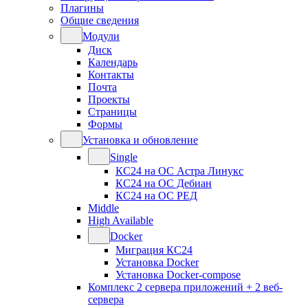
Плагины
Общие сведения
Модули
Диск
Календарь
Контакты
Почта
Проекты
Страницы
Формы
Установка и обновление
Single
КС24 на ОС Астра Линукс
КС24 на ОС Дебиан
КС24 на ОС РЕД
Middle
High Available
Docker
Миграция КС24
Установка Docker
Установка Docker-compose
Комплекс 2 сервера приложений + 2 веб-
сервера