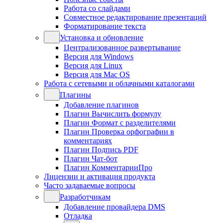
Работа со слайдами
Совместное редактирование презентаций
Форматирование текста
Установка и обновление
Централизованное развертывание
Версия для Windows
Версия для Linux
Версия для Mac OS
Работа с сетевыми и облачными каталогами
Плагины
Добавление плагинов
Плагин Вычислить формулу
Плагин Формат с разделителями
Плагин Проверка орфографии в
комментариях
Плагин Подпись PDF
Плагин Чат-бот
Плагин КомментарииПро
Лицензии и активация продукта
Часто задаваемые вопросы
Разработчикам
Добавление провайдера DMS
Отладка