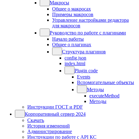
Макросы
Общее о макросах
Примеры макросов
Управление настройками редактора
для макросов
Руководство по работе с плагинами
Начало работы
Общее о плагинах
Структура плагинов
config.json
index.html
Plugin code
Events
Вспомогательные объекты
Методы
executeMethod
Методы
Инструкции ГОСТ и PDF
Корпоративный сервер 2024
Скачать
История изменений
Администрирование
Инструкции по работе с API КС