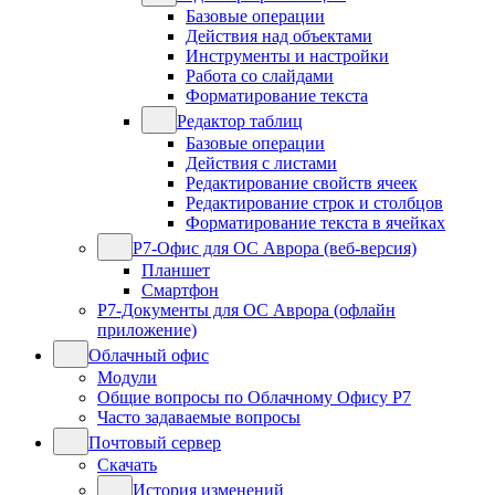
Базовые операции
Действия над объектами
Инструменты и настройки
Работа со слайдами
Форматирование текста
Редактор таблиц
Базовые операции
Действия с листами
Редактирование свойств ячеек
Редактирование строк и столбцов
Форматирование текста в ячейках
Р7-Офис для ОС Аврора (веб-версия)
Планшет
Смартфон
Р7-Документы для ОС Аврора (офлайн
приложение)
Облачный офис
Модули
Общие вопросы по Облачному Офису Р7
Часто задаваемые вопросы
Почтовый сервер
Скачать
История изменений