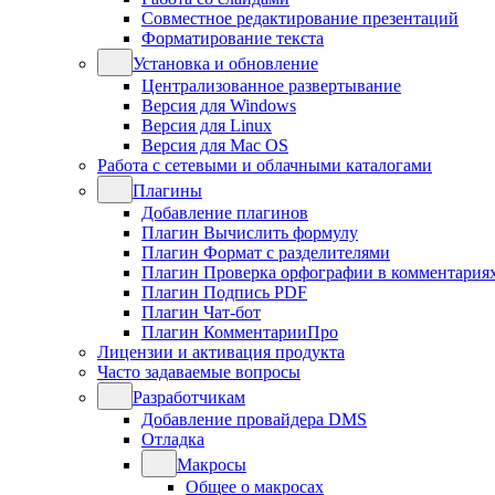
Совместное редактирование презентаций
Форматирование текста
Установка и обновление
Централизованное развертывание
Версия для Windows
Версия для Linux
Версия для Mac OS
Работа с сетевыми и облачными каталогами
Плагины
Добавление плагинов
Плагин Вычислить формулу
Плагин Формат с разделителями
Плагин Проверка орфографии в комментария
Плагин Подпись PDF
Плагин Чат-бот
Плагин КомментарииПро
Лицензии и активация продукта
Часто задаваемые вопросы
Разработчикам
Добавление провайдера DMS
Отладка
Макросы
Общее о макросах