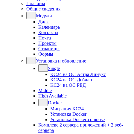
Плагины
Общие сведения
Модули
Диск
Календарь
Контакты
Почта
Проекты
Страницы
Формы
Установка и обновление
Single
КС24 на ОС Астра Линукс
КС24 на ОС Дебиан
КС24 на ОС РЕД
Middle
High Available
Docker
Миграция КС24
Установка Docker
Установка Docker-compose
Комплекс 2 сервера приложений + 2 веб-
сервера