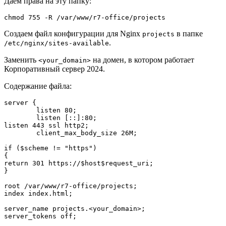
Даем права на эту папку:
chmod 755 -R /var/www/r7-office/projects
Создаем файл конфигурации для Nginx
в папке
projects
.
/etc/nginx/sites-available
Заменить
на домен, в котором работает
<your_domain>
Корпоративный сервер 2024.
Содержание файла:
server {

        listen 80;

        listen [::]:80;

listen 443 ssl http2;

        client_max_body_size 26M;

if ($scheme != "https")

{

return 301 https://$host$request_uri;

}

root /var/www/r7-office/projects;

index index.html;

server_name projects.<your_domain>;

server_tokens off;
