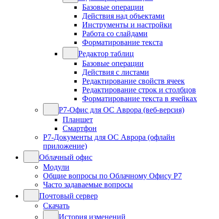
Базовые операции
Действия над объектами
Инструменты и настройки
Работа со слайдами
Форматирование текста
Редактор таблиц
Базовые операции
Действия с листами
Редактирование свойств ячеек
Редактирование строк и столбцов
Форматирование текста в ячейках
Р7-Офис для ОС Аврора (веб-версия)
Планшет
Смартфон
Р7-Документы для ОС Аврора (офлайн
приложение)
Облачный офис
Модули
Общие вопросы по Облачному Офису Р7
Часто задаваемые вопросы
Почтовый сервер
Скачать
История изменений