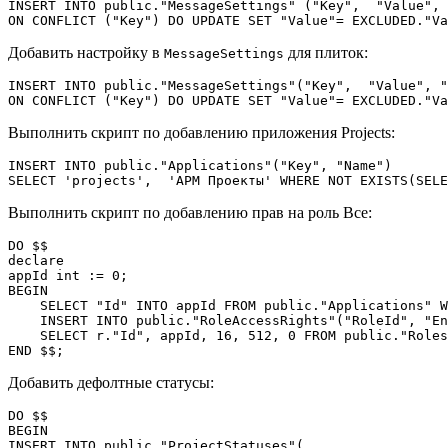
INSERT INTO public."MessageSettings" ("Key",  "Value", 
ON CONFLICT ("Key") DO UPDATE SET "Value"= EXCLUDED."Va
Добавить настройку в
для плиток:
MessageSettings
INSERT INTO public."MessageSettings"("Key",  "Value", "
ON CONFLICT ("Key") DO UPDATE SET "Value"= EXCLUDED."Va
Выполнить скрипт по добавлению приложения Projects:
INSERT INTO public."Applications"("Key", "Name")

SELECT 'projects',  'АРМ Проекты' WHERE NOT EXISTS(SELE
Выполнить скрипт по добавлению прав на роль Все:
DO $$

declare 

appId int := 0;

BEGIN

    SELECT "Id" INTO appId FROM public."Applications" W
    INSERT INTO public."RoleAccessRights"("RoleId", "En
    SELECT r."Id", appId, 16, 512, 0 FROM public."Roles
END $$;
Добавить дефолтные статусы:
DO $$

BEGIN

INSERT INTO public."ProjectStatuses"(
