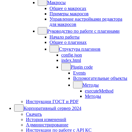
Макросы
Общее о макросах
Примеры макросов
Управление настройками редактора
для макросов
Руководство по работе с плагинами
Начало работы
Общее о плагинах
Структура плагинов
config.json
index.html
Plugin code
Events
Вспомогательные объекты
Методы
executeMethod
Методы
Инструкции ГОСТ и PDF
Корпоративный сервер 2024
Скачать
История изменений
Администрирование
Инструкции по работе с API КС