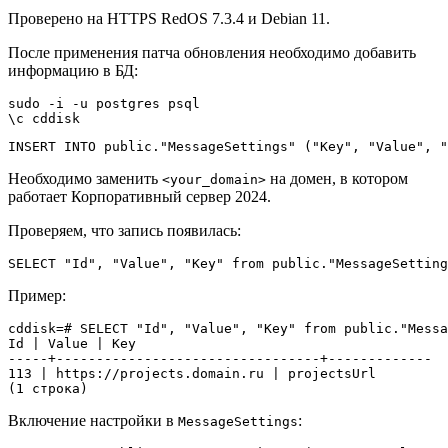
Проверено на HTTPS RedOS 7.3.4 и Debian 11.
После применения патча обновления необходимо добавить
информацию в БД:
sudo -i -u postgres psql

\c cddisk
INSERT INTO public."MessageSettings" ("Key", "Value", "
Необходимо заменить
на домен, в котором
<your_domain>
работает Корпоративный сервер 2024.
Проверяем, что запись появилась:
SELECT "Id", "Value", "Key" from public."MessageSettin
Пример:
cddisk=# SELECT "Id", "Value", "Key" from public."Messa
Id | Value | Key

-----+---------------------------------+-------------

113 | https://projects.domain.ru | projectsUrl

(1 строка)
Включение настройки в
:
MessageSettings