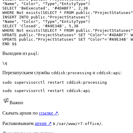
"Name", "Color", "Type","EntityType")

SELECT 'BeExecuted', '#4DABF7', 2,38

WHERE Not exists(SELECT * FROM public."ProjectStatuses"
INSERT INTO public."ProjectStatuses"(

"Name", "Color", "Type","EntityType")

SELECT 'Closed', '#A9E34B', 5,38

WHERE Not exists(SELECT * FROM public."ProjectStatuses"
UPDATE public."ProjectStatuses" SET "Color"='#4DABF7' W
UPDATE public."ProjectStatuses" SET "Color"='#A9E34B' W
END $$
Выходим из
:
psql
\q
Перезапускаем службы
и
:
cddisk:processing
cddisk:api
sudo supervisorctl restart cddisk:processing
sudo supervisorctl restart cddisk:api
Важно
Скачать архив по
ссылке ↗
.
Распаковываем
архив ↗
в
.
/var/www/r7-office/