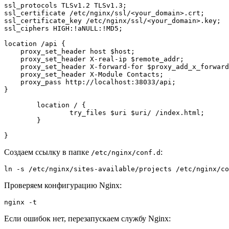
ssl_protocols TLSv1.2 TLSv1.3;

ssl_certificate /etc/nginx/ssl/<your_domain>.crt;

ssl_certificate_key /etc/nginx/ssl/<your_domain>.key;

ssl_ciphers HIGH:!aNULL:!MD5;

location /api {

    proxy_set_header host $host;

    proxy_set_header X-real-ip $remote_addr;

    proxy_set_header X-forward-for $proxy_add_x_forward
    proxy_set_header X-Module Contacts;

    proxy_pass http://localhost:38033/api;

}

        location / {

                try_files $uri $uri/ /index.html;

        }

}
Создаем ссылку в папке
:
/etc/nginx/conf.d
ln -s /etc/nginx/sites-available/projects /etc/nginx/co
Проверяем конфигурацию Nginx:
nginx -t
Если ошибок нет, перезапускаем службу Nginx: