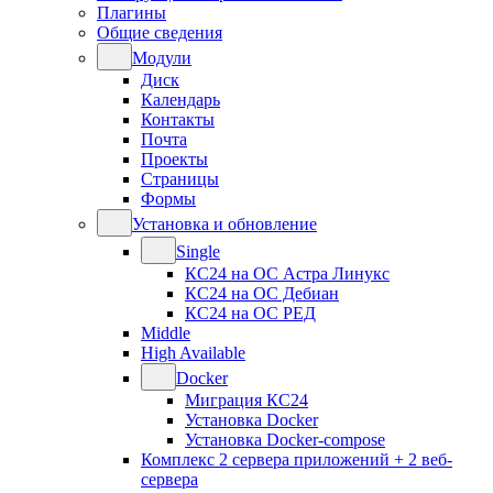
Плагины
Общие сведения
Модули
Диск
Календарь
Контакты
Почта
Проекты
Страницы
Формы
Установка и обновление
Single
КС24 на ОС Астра Линукс
КС24 на ОС Дебиан
КС24 на ОС РЕД
Middle
High Available
Docker
Миграция КС24
Установка Docker
Установка Docker-compose
Комплекс 2 сервера приложений + 2 веб-
сервера