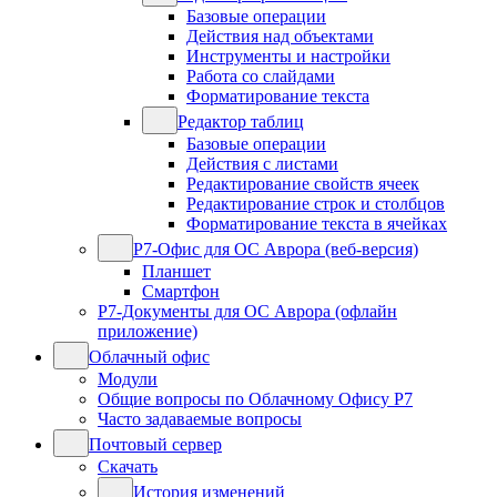
Базовые операции
Действия над объектами
Инструменты и настройки
Работа со слайдами
Форматирование текста
Редактор таблиц
Базовые операции
Действия с листами
Редактирование свойств ячеек
Редактирование строк и столбцов
Форматирование текста в ячейках
Р7-Офис для ОС Аврора (веб-версия)
Планшет
Смартфон
Р7-Документы для ОС Аврора (офлайн
приложение)
Облачный офис
Модули
Общие вопросы по Облачному Офису Р7
Часто задаваемые вопросы
Почтовый сервер
Скачать
История изменений