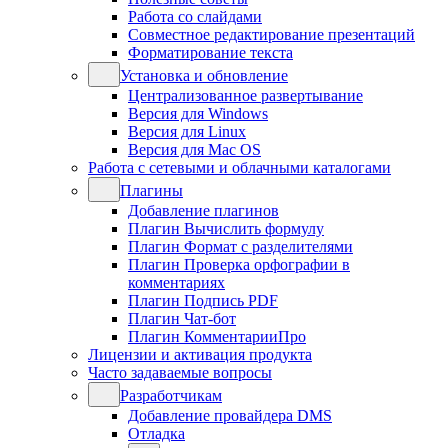
Работа со слайдами
Совместное редактирование презентаций
Форматирование текста
Установка и обновление
Централизованное развертывание
Версия для Windows
Версия для Linux
Версия для Mac OS
Работа с сетевыми и облачными каталогами
Плагины
Добавление плагинов
Плагин Вычислить формулу
Плагин Формат с разделителями
Плагин Проверка орфографии в
комментариях
Плагин Подпись PDF
Плагин Чат-бот
Плагин КомментарииПро
Лицензии и активация продукта
Часто задаваемые вопросы
Разработчикам
Добавление провайдера DMS
Отладка