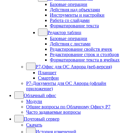
Базовые операции
Действия над объектами
Инструменты и настройки
Работа со слайдами
Форматирование текста
Редактор таблиц
Базовые операции
Действия с листами
Редактирование свойств ячеек
Редактирование строк и столбцов
Форматирование текста в ячейках
Р7-Офис для ОС Аврора (веб-версия)
Планшет
Смартфон
Р7-Документы для ОС Аврора (офлайн
приложение)
Облачный офис
Модули
Общие вопросы по Облачному Офису Р7
Часто задаваемые вопросы
Почтовый сервер
Скачать
История изменений