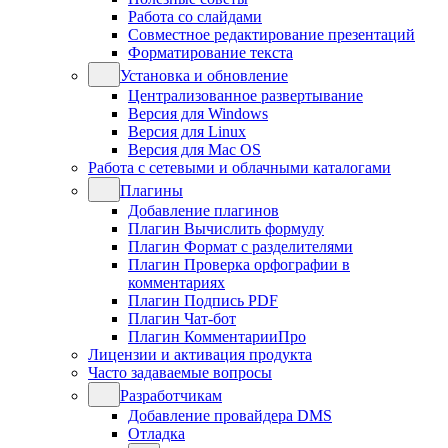
Работа со слайдами
Совместное редактирование презентаций
Форматирование текста
Установка и обновление
Централизованное развертывание
Версия для Windows
Версия для Linux
Версия для Mac OS
Работа с сетевыми и облачными каталогами
Плагины
Добавление плагинов
Плагин Вычислить формулу
Плагин Формат с разделителями
Плагин Проверка орфографии в
комментариях
Плагин Подпись PDF
Плагин Чат-бот
Плагин КомментарииПро
Лицензии и активация продукта
Часто задаваемые вопросы
Разработчикам
Добавление провайдера DMS
Отладка