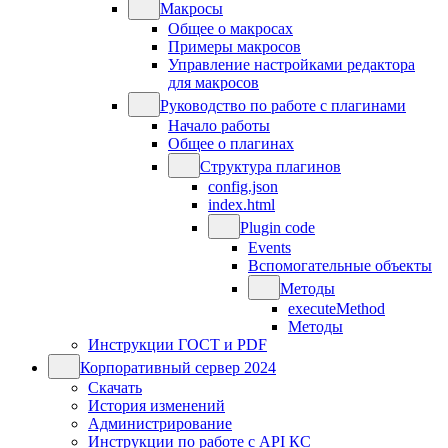
Макросы
Общее о макросах
Примеры макросов
Управление настройками редактора
для макросов
Руководство по работе с плагинами
Начало работы
Общее о плагинах
Структура плагинов
config.json
index.html
Plugin code
Events
Вспомогательные объекты
Методы
executeMethod
Методы
Инструкции ГОСТ и PDF
Корпоративный сервер 2024
Скачать
История изменений
Администрирование
Инструкции по работе с API КС