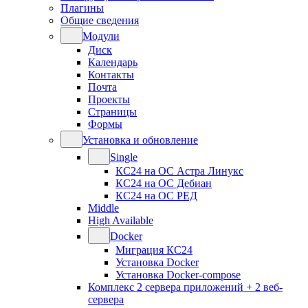
Плагины
Общие сведения
Модули
Диск
Календарь
Контакты
Почта
Проекты
Страницы
Формы
Установка и обновление
Single
КС24 на ОС Астра Линукс
КС24 на ОС Дебиан
КС24 на ОС РЕД
Middle
High Available
Docker
Миграция КС24
Установка Docker
Установка Docker-compose
Комплекс 2 сервера приложений + 2 веб-
сервера