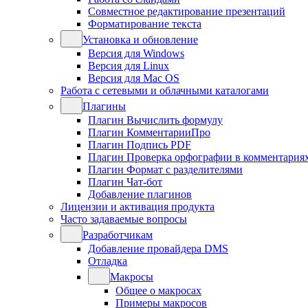
Совместное редактирование презентаций
Форматирование текста
Установка и обновление
Версия для Windows
Версия для Linux
Версия для Mac OS
Работа с сетевыми и облачными каталогами
Плагины
Плагин Вычислить формулу
Плагин КомментарииПро
Плагин Подпись PDF
Плагин Проверка орфографии в комментария
Плагин Формат с разделителями
Плагин Чат-бот
Добавление плагинов
Лицензии и активация продукта
Часто задаваемые вопросы
Разработчикам
Добавление провайдера DMS
Отладка
Макросы
Общее о макросах
Примеры макросов