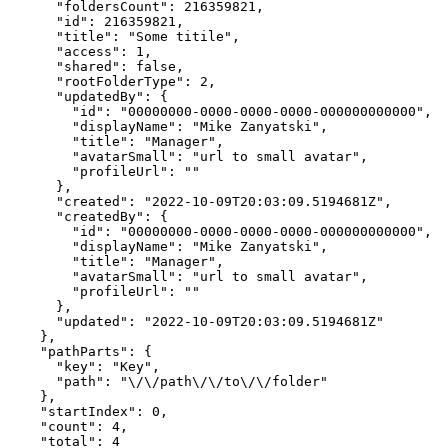
      "foldersCount": 216359821,

      "id": 216359821,

      "title": "Some titile",

      "access": 1,

      "shared": false,

      "rootFolderType": 2,

      "updatedBy": {

        "id": "00000000-0000-0000-0000-000000000000",

        "displayName": "Mike Zanyatski",

        "title": "Manager",

        "avatarSmall": "url to small avatar",

        "profileUrl": ""

      },

      "created": "2022-10-09T20:03:09.5194681Z",

      "createdBy": {

        "id": "00000000-0000-0000-0000-000000000000",

        "displayName": "Mike Zanyatski",

        "title": "Manager",

        "avatarSmall": "url to small avatar",

        "profileUrl": ""

      },

      "updated": "2022-10-09T20:03:09.5194681Z"

    },

    "pathParts": {

      "key": "Key",

      "path": "\/\/path\/\/to\/\/folder"

    },

    "startIndex": 0,

    "count": 4,

    "total": 4
