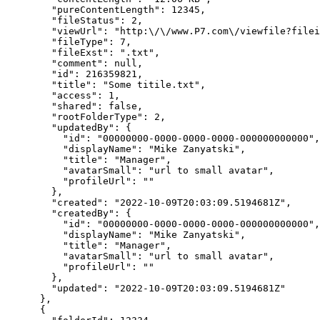
        "pureContentLength": 12345,

        "fileStatus": 2,

        "viewUrl": "http:\/\/www.Р7.com\/viewfile?filei
        "fileType": 7,

        "fileExst": ".txt",

        "comment": null,

        "id": 216359821,

        "title": "Some titile.txt",

        "access": 1,

        "shared": false,

        "rootFolderType": 2,

        "updatedBy": {

          "id": "00000000-0000-0000-0000-000000000000",

          "displayName": "Mike Zanyatski",

          "title": "Manager",

          "avatarSmall": "url to small avatar",

          "profileUrl": ""

        },

        "created": "2022-10-09T20:03:09.5194681Z",

        "createdBy": {

          "id": "00000000-0000-0000-0000-000000000000",

          "displayName": "Mike Zanyatski",

          "title": "Manager",

          "avatarSmall": "url to small avatar",

          "profileUrl": ""

        },

        "updated": "2022-10-09T20:03:09.5194681Z"

      },

      {
