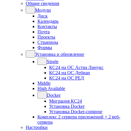
Общие сведения
Модули
Диск
Календарь
Контакты
Почта
Проекты
Страницы
Формы
Установка и обновление
Single
КС24 на ОС Астра Линукс
КС24 на ОС Дебиан
КС24 на ОС РЕД
Middle
High Available
Docker
Миграция КС24
Установка Docker
Установка Docker-compose
Комплекс 2 сервера приложений + 2 веб-
сервера
Настройки