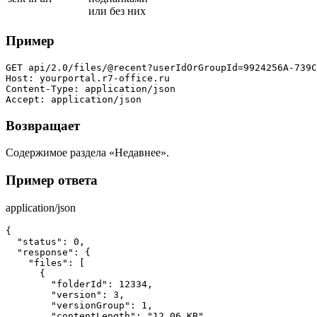
или без них
Пример
GET api/2.0/files/@recent?userIdOrGroupId=9924256A-739C
Host: yourportal.r7-office.ru

Content-Type: application/json

Accept: application/json
Возвращает
Содержимое раздела «Недавнее».
Пример ответа
application/json
{

  "status": 0,

  "response": {

    "files": [

      {

        "folderId": 12334,

        "version": 3,

        "versionGroup": 1,

        "contentLength": "12.06 KB",
