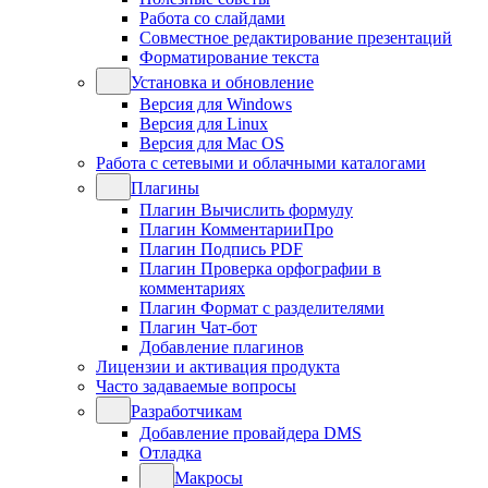
Работа со слайдами
Совместное редактирование презентаций
Форматирование текста
Установка и обновление
Версия для Windows
Версия для Linux
Версия для Mac OS
Работа с сетевыми и облачными каталогами
Плагины
Плагин Вычислить формулу
Плагин КомментарииПро
Плагин Подпись PDF
Плагин Проверка орфографии в
комментариях
Плагин Формат с разделителями
Плагин Чат-бот
Добавление плагинов
Лицензии и активация продукта
Часто задаваемые вопросы
Разработчикам
Добавление провайдера DMS
Отладка
Макросы