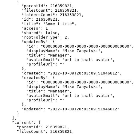
      {

        "parentId": 216359821,

        "filesCount": 216359821,

        "foldersCount": 216359821,

        "id": 216359821,

        "title": "Some titile",

        "access": 1,

        "shared": false,

        "rootFolderType": 2,

        "updatedBy": {

          "id": "00000000-0000-0000-0000-000000000000",

          "displayName": "Mike Zanyatski",

          "title": "Manager",

          "avatarSmall": "url to small avatar",

          "profileUrl": ""

        },

        "created": "2022-10-09T20:03:09.5194681Z",

        "createdBy": {

          "id": "00000000-0000-0000-0000-000000000000",

          "displayName": "Mike Zanyatski",

          "title": "Manager",

          "avatarSmall": "url to small avatar",

          "profileUrl": ""

        },

        "updated": "2022-10-09T20:03:09.5194681Z"

      }

    ],

    "current": {

      "parentId": 216359821,

      "filesCount": 216359821,
