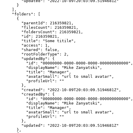
        "updated": "2022-10-09T20:03:09.5194681Z"

      }

    ],

    "folders": [

      {

        "parentId": 216359821,

        "filesCount": 216359821,

        "foldersCount": 216359821,

        "id": 216359821,

        "title": "Some titile",

        "access": 1,

        "shared": false,

        "rootFolderType": 2,

        "updatedBy": {

          "id": "00000000-0000-0000-0000-000000000000",

          "displayName": "Mike Zanyatski",

          "title": "Manager",

          "avatarSmall": "url to small avatar",

          "profileUrl": ""

        },

        "created": "2022-10-09T20:03:09.5194681Z",

        "createdBy": {

          "id": "00000000-0000-0000-0000-000000000000",

          "displayName": "Mike Zanyatski",

          "title": "Manager",

          "avatarSmall": "url to small avatar",

          "profileUrl": ""

        },

        "updated": "2022-10-09T20:03:09.5194681Z"

      },
