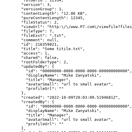
        "folderId": 12334,

        "version": 3,

        "versionGroup": 1,

        "contentLength": "12.06 KB",

        "pureContentLength": 12345,

        "fileStatus": 2,

        "viewUrl": "http:\/\/www.Р7.com\/viewfile?filei
        "fileType": 7,

        "fileExst": ".txt",

        "comment": null,

        "id": 216359821,

        "title": "Some titile.txt",

        "access": 1,

        "shared": false,

        "rootFolderType": 2,

        "updatedBy": {

          "id": "00000000-0000-0000-0000-000000000000",

          "displayName": "Mike Zanyatski",

          "title": "Manager",

          "avatarSmall": "url to small avatar",

          "profileUrl": ""

        },

        "created": "2022-10-09T20:03:09.5194681Z",

        "createdBy": {

          "id": "00000000-0000-0000-0000-000000000000",

          "displayName": "Mike Zanyatski",

          "title": "Manager",

          "avatarSmall": "url to small avatar",

          "profileUrl": ""

        },
