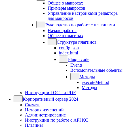
Общее о макросах
Примеры макросов
Управление настройками редактора
для макросов
Руководство по работе с плагинами
Начало работы
Общее о плагинах
Структура плагинов
config.json
index.html
Plugin code
Events
Вспомогательные объекты
Методы
executeMethod
Методы
Инструкции ГОСТ и PDF
Корпоративный сервер 2024
Скачать
История изменений
Администрирование
Инструкции по работе с API КС
Плагины