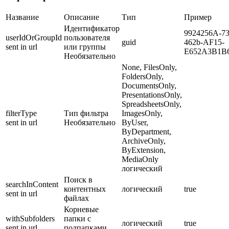
Название
Описание
Тип
Пример
Идентификатор
9924256A-7
userIdOrGroupId
пользователя
guid
462b-AF15-
sent in url
или группы
E652A3B1B
Необязательно
None, FilesOnly,
FoldersOnly,
DocumentsOnly,
PresentationsOnly,
SpreadsheetsOnly,
filterType
Тип фильтра
ImagesOnly,
sent in url
Необязательно
ByUser,
ByDepartment,
ArchiveOnly,
ByExtension,
MediaOnly
логический
Поиск в
searchInContent
контентных
логический
true
sent in url
файлах
Корневые
withSubfolders
папки с
логический
true
sent in url
подпапками