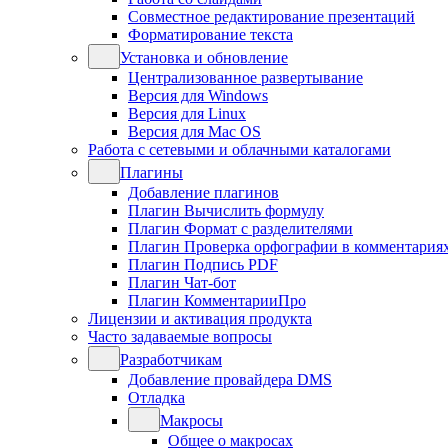
Совместное редактирование презентаций
Форматирование текста
Установка и обновление
Централизованное развертывание
Версия для Windows
Версия для Linux
Версия для Mac OS
Работа с сетевыми и облачными каталогами
Плагины
Добавление плагинов
Плагин Вычислить формулу
Плагин Формат с разделителями
Плагин Проверка орфографии в комментария
Плагин Подпись PDF
Плагин Чат-бот
Плагин КомментарииПро
Лицензии и активация продукта
Часто задаваемые вопросы
Разработчикам
Добавление провайдера DMS
Отладка
Макросы
Общее о макросах