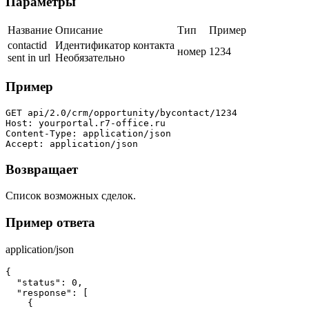
Параметры
Название
Описание
Тип
Пример
contactid
Идентификатор контакта
номер
1234
sent in url
Необязательно
Пример
GET api/2.0/crm/opportunity/bycontact/1234

Host: yourportal.r7-office.ru

Content-Type: application/json

Accept: application/json
Возвращает
Список возможных сделок.
Пример ответа
application/json
{

  "status": 0,

  "response": [

    {
