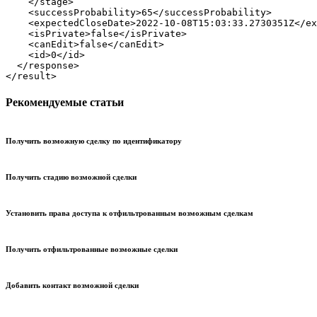
    </stage>

    <successProbability>65</successProbability>

    <expectedCloseDate>2022-10-08T15:03:33.2730351Z</ex
    <isPrivate>false</isPrivate>

    <canEdit>false</canEdit>

    <id>0</id>

  </response>

</result>
Рекомендуемые статьи
Получить возможную сделку по идентификатору
Получить стадию возможной сделки
Установить права доступа к отфильтрованным возможным сделкам
Получить отфильтрованные возможные сделки
Добавить контакт возможной сделки