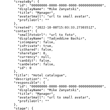
      "createBy": {

        "id": "00000000-0000-0000-0000-000000000000",

        "displayName": "Mike Zanyatski",

        "title": "Manager",

        "avatarSmall": "url to small avatar",

        "profileUrl": ""

      },

      "created": "2022-10-08T15:03:33.2730351Z",

      "contact": {

        "smallFotoUrl": "url to foto",

        "displayName": "Tadjeddine Bachir",

        "isCompany": false,

        "isPrivate": true,

        "isShared": false,

        "shareType": 0,

        "currency": null,

        "canEdit": false,

        "canDelete": false,

        "id": 0

      },

      "title": "Hotel catalogue",

      "description": "",

      "responsible": {

        "id": "00000000-0000-0000-0000-000000000000",

        "displayName": "Mike Zanyatski",

        "title": "Manager",

        "avatarSmall": "url to small avatar",

        "profileUrl": ""

      },

      "stage": {
