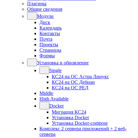
Плагины
Общие сведения
Модули
Диск
Календарь
Контакты
Почта
Проекты
Страницы
Формы
Установка и обновление
Single
КС24 на ОС Астра Линукс
КС24 на ОС Дебиан
КС24 на ОС РЕД
Middle
High Available
Docker
Миграция КС24
Установка Docker
Установка Docker-compose
Комплекс 2 сервера приложений + 2 веб-
сервера