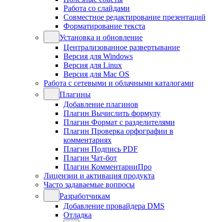
Работа со слайдами
Совместное редактирование презентаций
Форматирование текста
Установка и обновление
Централизованное развертывание
Версия для Windows
Версия для Linux
Версия для Mac OS
Работа с сетевыми и облачными каталогами
Плагины
Добавление плагинов
Плагин Вычислить формулу
Плагин Формат с разделителями
Плагин Проверка орфографии в
комментариях
Плагин Подпись PDF
Плагин Чат-бот
Плагин КомментарииПро
Лицензии и активация продукта
Часто задаваемые вопросы
Разработчикам
Добавление провайдера DMS
Отладка