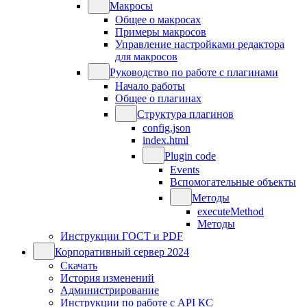
Макросы
Общее о макросах
Примеры макросов
Управление настройками редактора
для макросов
Руководство по работе с плагинами
Начало работы
Общее о плагинах
Структура плагинов
config.json
index.html
Plugin code
Events
Вспомогательные объекты
Методы
executeMethod
Методы
Инструкции ГОСТ и PDF
Корпоративный сервер 2024
Скачать
История изменений
Администрирование
Инструкции по работе с API КС