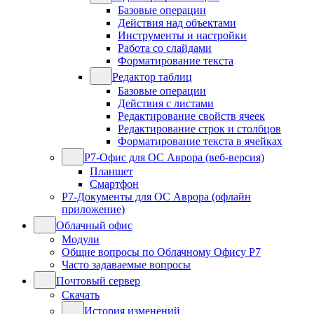
Базовые операции
Действия над объектами
Инструменты и настройки
Работа со слайдами
Форматирование текста
Редактор таблиц
Базовые операции
Действия с листами
Редактирование свойств ячеек
Редактирование строк и столбцов
Форматирование текста в ячейках
Р7-Офис для ОС Аврора (веб-версия)
Планшет
Смартфон
Р7-Документы для ОС Аврора (офлайн
приложение)
Облачный офис
Модули
Общие вопросы по Облачному Офису Р7
Часто задаваемые вопросы
Почтовый сервер
Скачать
История изменений