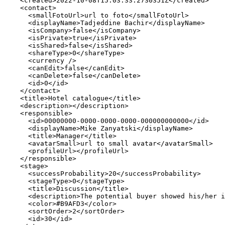
    <created>2022-10-08T15:03:33.2730351Z</created>

    <contact>

      <smallFotoUrl>url to foto</smallFotoUrl>

      <displayName>Tadjeddine Bachir</displayName>

      <isCompany>false</isCompany>

      <isPrivate>true</isPrivate>

      <isShared>false</isShared>

      <shareType>0</shareType>

      <currency />

      <canEdit>false</canEdit>

      <canDelete>false</canDelete>

      <id>0</id>

    </contact>

    <title>Hotel catalogue</title>

    <description></description>

    <responsible>

      <id>00000000-0000-0000-0000-000000000000</id>

      <displayName>Mike Zanyatski</displayName>

      <title>Manager</title>

      <avatarSmall>url to small avatar</avatarSmall>

      <profileUrl></profileUrl>

    </responsible>

    <stage>

      <successProbability>20</successProbability>

      <stageType>0</stageType>

      <title>Discussion</title>

      <description>The potential buyer showed his/her i
      <color>#B9AFD3</color>

      <sortOrder>2</sortOrder>

      <id>30</id>
