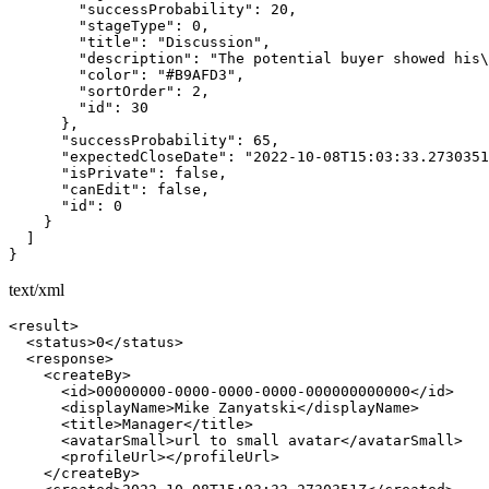
        "successProbability": 20,

        "stageType": 0,

        "title": "Discussion",

        "description": "The potential buyer showed his\
        "color": "#B9AFD3",

        "sortOrder": 2,

        "id": 30

      },

      "successProbability": 65,

      "expectedCloseDate": "2022-10-08T15:03:33.2730351
      "isPrivate": false,

      "canEdit": false,

      "id": 0

    }

  ]

}
text/xml
<result>

  <status>0</status>

  <response>

    <createBy>

      <id>00000000-0000-0000-0000-000000000000</id>

      <displayName>Mike Zanyatski</displayName>

      <title>Manager</title>

      <avatarSmall>url to small avatar</avatarSmall>

      <profileUrl></profileUrl>

    </createBy>
