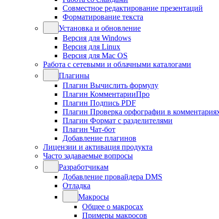
Совместное редактирование презентаций
Форматирование текста
Установка и обновление
Версия для Windows
Версия для Linux
Версия для Mac OS
Работа с сетевыми и облачными каталогами
Плагины
Плагин Вычислить формулу
Плагин КомментарииПро
Плагин Подпись PDF
Плагин Проверка орфографии в комментария
Плагин Формат с разделителями
Плагин Чат-бот
Добавление плагинов
Лицензии и активация продукта
Часто задаваемые вопросы
Разработчикам
Добавление провайдера DMS
Отладка
Макросы
Общее о макросах
Примеры макросов