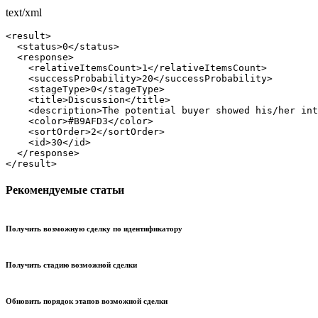
text/xml
<result>

  <status>0</status>

  <response>

    <relativeItemsCount>1</relativeItemsCount>

    <successProbability>20</successProbability>

    <stageType>0</stageType>

    <title>Discussion</title>

    <description>The potential buyer showed his/her int
    <color>#B9AFD3</color>

    <sortOrder>2</sortOrder>

    <id>30</id>

  </response>

</result>
Рекомендуемые статьи
Получить возможную сделку по идентификатору
Получить стадию возможной сделки
Обновить порядок этапов возможной сделки