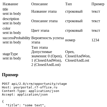
Название
Описание
Тип
Пример
title
Название этапа
строковый
текст
sent in body
description
Описание этапа
строковый
текст
sent in body
color
Цвет этапа
строковый
текст
sent in body
successProbability
Вероятность успеха
номер
1234
sent in body
этапа
Тип этапа
Допустимые
Open,
stageType
значения: 0 (Open),
ClosedAndWon,
sent in body
1 (ClosedAndWon),
ClosedAndLost
2 (ClosedAndLost)
Пример
POST api/2.0/crm/opportunity/stage

Host: yourportal.r7-office.ru

Content-Type: application/json

Accept: application/json

{

  "title": "some text",
