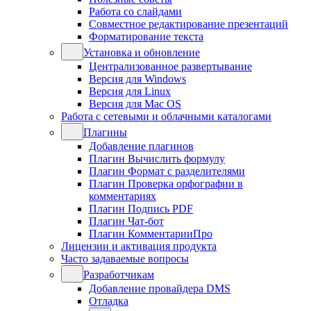
Работа со слайдами
Совместное редактирование презентаций
Форматирование текста
Установка и обновление
Централизованное развертывание
Версия для Windows
Версия для Linux
Версия для Mac OS
Работа с сетевыми и облачными каталогами
Плагины
Добавление плагинов
Плагин Вычислить формулу
Плагин Формат с разделителями
Плагин Проверка орфографии в
комментариях
Плагин Подпись PDF
Плагин Чат-бот
Плагин КомментарииПро
Лицензии и активация продукта
Часто задаваемые вопросы
Разработчикам
Добавление провайдера DMS
Отладка