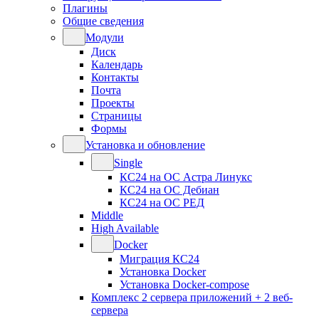
Плагины
Общие сведения
Модули
Диск
Календарь
Контакты
Почта
Проекты
Страницы
Формы
Установка и обновление
Single
КС24 на ОС Астра Линукс
КС24 на ОС Дебиан
КС24 на ОС РЕД
Middle
High Available
Docker
Миграция КС24
Установка Docker
Установка Docker-compose
Комплекс 2 сервера приложений + 2 веб-
сервера