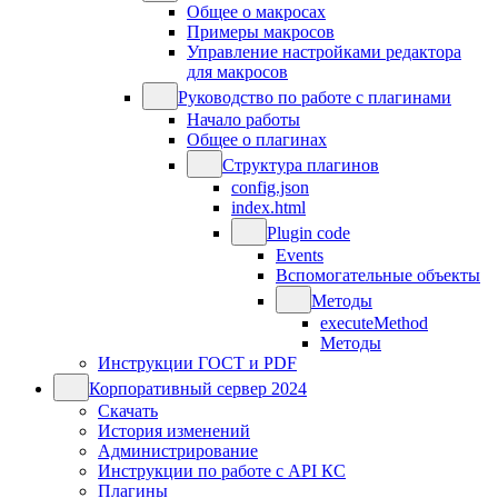
Общее о макросах
Примеры макросов
Управление настройками редактора
для макросов
Руководство по работе с плагинами
Начало работы
Общее о плагинах
Структура плагинов
config.json
index.html
Plugin code
Events
Вспомогательные объекты
Методы
executeMethod
Методы
Инструкции ГОСТ и PDF
Корпоративный сервер 2024
Скачать
История изменений
Администрирование
Инструкции по работе с API КС
Плагины