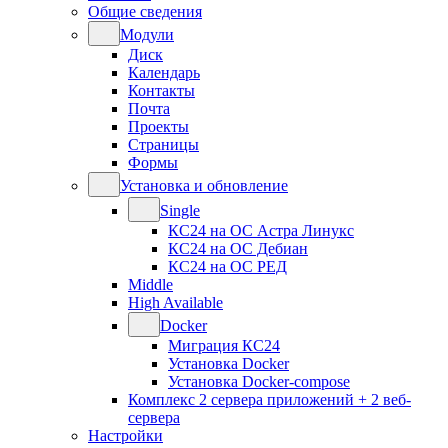
Общие сведения
Модули
Диск
Календарь
Контакты
Почта
Проекты
Страницы
Формы
Установка и обновление
Single
КС24 на ОС Астра Линукс
КС24 на ОС Дебиан
КС24 на ОС РЕД
Middle
High Available
Docker
Миграция КС24
Установка Docker
Установка Docker-compose
Комплекс 2 сервера приложений + 2 веб-
сервера
Настройки