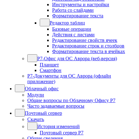
Инструменты и настройки
Работа со слайдами
Форматирование текста
Редактор таблиц
Базовые операции
Действия с листами
Редактирование свойств ячеек
Редактирование строк и столбцов
Форматирование текста в ячейках
Р7-Офис для ОС Аврора (веб-версия)
Планшет
Смартфон
Р7-Документы для ОС Аврора (офлайн
приложение)
Облачный офис
Модули
Общие вопросы по Облачному Офису Р7
Часто задаваемые вопросы
Почтовый сервер
Скачать
История изменений
Почтовый сервер Р7
Общие сведения