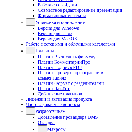
Работа со слайдами
Совместное редактирование презентаций
Форматирование текста
Установка и обновление
Версия для Windows
Версия для Linux
Версия для Mac OS
Работа с сетевыми и облачными каталогами
Плагины
Плагин Вычислить формулу
Плагин КомментарииПро
Плагин Подпись PDF
Плагин Проверка орфографии в
комментариях
Плагин Формат с разделителями
Плагин Чат-бот
Добавление плагинов
Лицензии и активация продукта
Часто задаваемые вопросы
Разработчикам
Добавление провайдера DMS
Отладка
Макросы