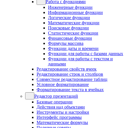
Работа с функциями
Инженерные функции
Информационные функции
Логические функции
Математические функции
Поисковые функции
Статистические функции
Финансовые функции
Формулы массива
Функции даты и времени
Функции для работы с базами данных
Функции для работы с текстом и
данными
Редактирование свойств ячеек
Редактирование строк и столбцов
Совместное редактирование таблиц
Условное форматирование
Форматирование текста в ячейках
Редактор презентаций
Базовые операции
Действия над объектами
Инструменты и настройки
Интерфейс программы
Математические формулы
Полезные советы