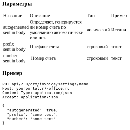
Параметры
Название
Описание
Тип
Пример
Определяет, генерируется
autogenerated
ли номер счета по
логический
Истина
sent in body
умолчанию автоматически
или нет.
prefix
Префикс счета
строковый
текст
sent in body
number
Номер счета
строковый
текст
sent in body
Пример
PUT api/2.0/crm/invoice/settings/name

Host: yourportal.r7-office.ru

Content-Type: application/json

Accept: application/json

{

  "autogenerated": true,

  "prefix": "some text",

  "number": "some text"

}