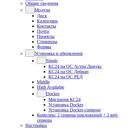
Общие сведения
Модули
Диск
Календарь
Контакты
Почта
Проекты
Страницы
Формы
Установка и обновление
Single
КС24 на ОС Астра Линукс
КС24 на ОС Дебиан
КС24 на ОС РЕД
Middle
High Available
Docker
Миграция КС24
Установка Docker
Установка Docker-compose
Комплекс 2 сервера приложений + 2 веб-
сервера
Настройки