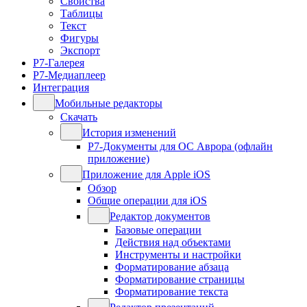
Свойства
Таблицы
Текст
Фигуры
Экспорт
Р7-Галерея
Р7-Медиаплеер
Интеграция
Мобильные редакторы
Скачать
История изменений
Р7-Документы для ОС Аврора (офлайн
приложение)
Приложение для Apple iOS
Обзор
Общие операции для iOS
Редактор документов
Базовые операции
Действия над объектами
Инструменты и настройки
Форматирование абзаца
Форматирование страницы
Форматирование текста