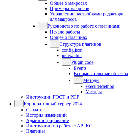
Общее о макросах
Примеры макросов
Управление настройками редактора
для макросов
Руководство по работе с плагинами
Начало работы
Общее о плагинах
Структура плагинов
config.json
index.html
Plugin code
Events
Вспомогательные объекты
Методы
executeMethod
Методы
Инструкции ГОСТ и PDF
Корпоративный сервер 2024
Скачать
История изменений
Администрирование
Инструкции по работе с API КС
Плагины