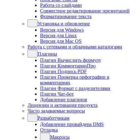
Работа со слайдами
Совместное редактирование презентаций
Форматирование текста
Установка и обновление
Версия для Windows
Версия для Linux
Версия для Mac OS
Работа с сетевыми и облачными каталогами
Плагины
Плагин Вычислить формулу
Плагин КомментарииПро
Плагин Подпись PDF
Плагин Проверка орфографии в
комментариях
Плагин Формат с разделителями
Плагин Чат-бот
Добавление плагинов
Лицензии и активация продукта
Часто задаваемые вопросы
Разработчикам
Добавление провайдера DMS
Отладка
Макросы