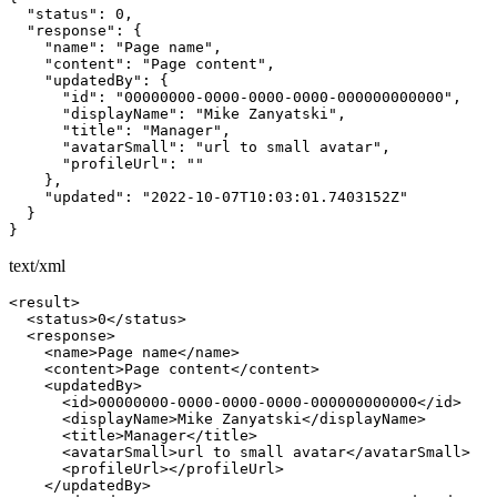
  "status": 0,

  "response": {

    "name": "Page name",

    "content": "Page content",

    "updatedBy": {

      "id": "00000000-0000-0000-0000-000000000000",

      "displayName": "Mike Zanyatski",

      "title": "Manager",

      "avatarSmall": "url to small avatar",

      "profileUrl": ""

    },

    "updated": "2022-10-07T10:03:01.7403152Z"

  }

}
text/xml
<result>

  <status>0</status>

  <response>

    <name>Page name</name>

    <content>Page content</content>

    <updatedBy>

      <id>00000000-0000-0000-0000-000000000000</id>

      <displayName>Mike Zanyatski</displayName>

      <title>Manager</title>

      <avatarSmall>url to small avatar</avatarSmall>

      <profileUrl></profileUrl>

    </updatedBy>
