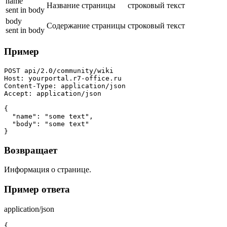
name
Название страницы
строковый
текст
sent in body
body
Содержание страницы
строковый
текст
sent in body
Пример
POST api/2.0/community/wiki

Host: yourportal.r7-office.ru

Content-Type: application/json

Accept: application/json

{

  "name": "some text",

  "body": "some text"

}
Возвращает
Информация о странице.
Пример ответа
application/json
{
