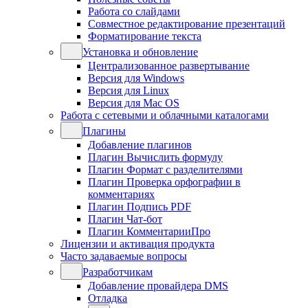
Работа со слайдами
Совместное редактирование презентаций
Форматирование текста
Установка и обновление
Централизованное развертывание
Версия для Windows
Версия для Linux
Версия для Mac OS
Работа с сетевыми и облачными каталогами
Плагины
Добавление плагинов
Плагин Вычислить формулу
Плагин Формат с разделителями
Плагин Проверка орфографии в
комментариях
Плагин Подпись PDF
Плагин Чат-бот
Плагин КомментарииПро
Лицензии и активация продукта
Часто задаваемые вопросы
Разработчикам
Добавление провайдера DMS
Отладка