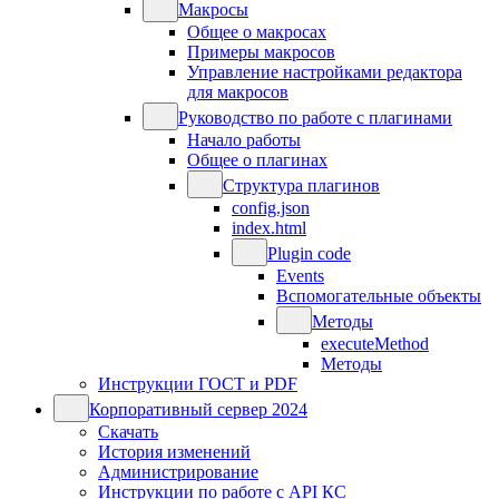
Макросы
Общее о макросах
Примеры макросов
Управление настройками редактора
для макросов
Руководство по работе с плагинами
Начало работы
Общее о плагинах
Структура плагинов
config.json
index.html
Plugin code
Events
Вспомогательные объекты
Методы
executeMethod
Методы
Инструкции ГОСТ и PDF
Корпоративный сервер 2024
Скачать
История изменений
Администрирование
Инструкции по работе с API КС