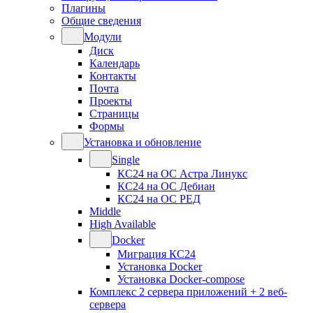
Плагины
Общие сведения
Модули
Диск
Календарь
Контакты
Почта
Проекты
Страницы
Формы
Установка и обновление
Single
КС24 на ОС Астра Линукс
КС24 на ОС Дебиан
КС24 на ОС РЕД
Middle
High Available
Docker
Миграция КС24
Установка Docker
Установка Docker-compose
Комплекс 2 сервера приложений + 2 веб-
сервера