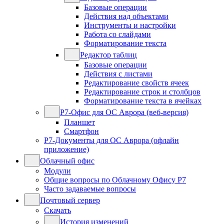
Базовые операции
Действия над объектами
Инструменты и настройки
Работа со слайдами
Форматирование текста
Редактор таблиц
Базовые операции
Действия с листами
Редактирование свойств ячеек
Редактирование строк и столбцов
Форматирование текста в ячейках
Р7-Офис для ОС Аврора (веб-версия)
Планшет
Смартфон
Р7-Документы для ОС Аврора (офлайн
приложение)
Облачный офис
Модули
Общие вопросы по Облачному Офису Р7
Часто задаваемые вопросы
Почтовый сервер
Скачать
История изменений