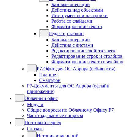
Базовые операции
Действия над объектами
Инструменты и настройки
Работа со слайдами
Форматирование текста
Редактор таблиц
Базовые операции
Действия с листами
Редактирование свойств ячеек
Редактирование строк и столбцов
Форматирование текста в ячейках
Р7-Офис для ОС Аврора (веб-версия)
Планшет
Смартфон
Р7-Документы для ОС Аврора (офлайн
приложение)
Облачный офис
Модули
Общие вопросы по Облачному Офису Р7
Часто задаваемые вопросы
Почтовый сервер
Скачать
История изменений