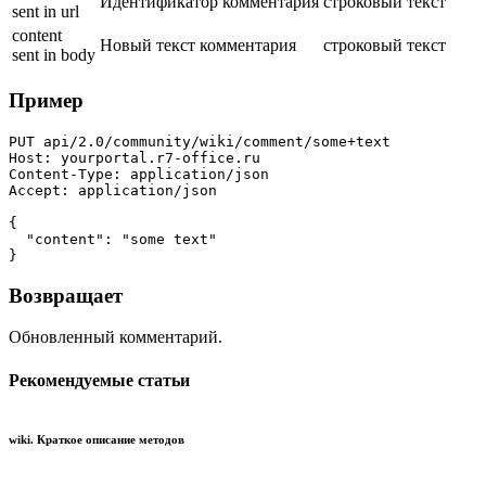
Идентификатор комментария
строковый
текст
sent in url
content
Новый текст комментария
строковый
текст
sent in body
Пример
PUT api/2.0/community/wiki/comment/some+text

Host: yourportal.r7-office.ru

Content-Type: application/json

Accept: application/json

{

  "content": "some text"

}
Возвращает
Обновленный комментарий.
Рекомендуемые статьи
wiki. Краткое описание методов