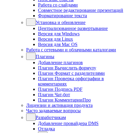
Работа со слайдами
Совместное редактирование презентаций
Форматирование текста
Установка и обновление
Централизованное развертывание
Версия для Windows
Версия для Linux
Версия для Mac OS
Работа с сетевыми и облачными каталогами
Плагины
Добавление плагинов
Плагин Вычислить формулу
Плагин Формат с разделителями
Плагин Проверка орфографии в
комментариях
Плагин Подпись PDF
Плагин Чат-бот
Плагин КомментарииПро
Лицензии и активация продукта
Часто задаваемые вопросы
Разработчикам
Добавление провайдера DMS
Отладка