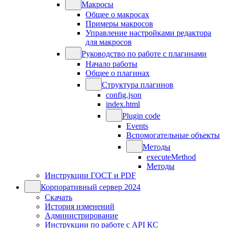
Макросы
Общее о макросах
Примеры макросов
Управление настройками редактора
для макросов
Руководство по работе с плагинами
Начало работы
Общее о плагинах
Структура плагинов
config.json
index.html
Plugin code
Events
Вспомогательные объекты
Методы
executeMethod
Методы
Инструкции ГОСТ и PDF
Корпоративный сервер 2024
Скачать
История изменений
Администрирование
Инструкции по работе с API КС