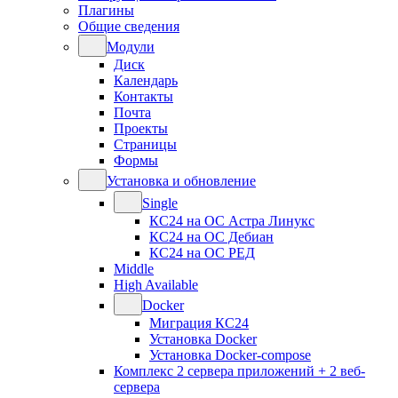
Плагины
Общие сведения
Модули
Диск
Календарь
Контакты
Почта
Проекты
Страницы
Формы
Установка и обновление
Single
КС24 на ОС Астра Линукс
КС24 на ОС Дебиан
КС24 на ОС РЕД
Middle
High Available
Docker
Миграция КС24
Установка Docker
Установка Docker-compose
Комплекс 2 сервера приложений + 2 веб-
сервера