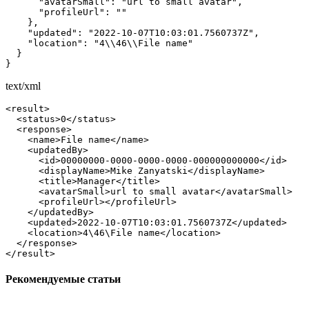
      "avatarSmall": "url to small avatar",

      "profileUrl": ""

    },

    "updated": "2022-10-07T10:03:01.7560737Z",

    "location": "4\\46\\File name"

  }

}
text/xml
<result>

  <status>0</status>

  <response>

    <name>File name</name>

    <updatedBy>

      <id>00000000-0000-0000-0000-000000000000</id>

      <displayName>Mike Zanyatski</displayName>

      <title>Manager</title>

      <avatarSmall>url to small avatar</avatarSmall>

      <profileUrl></profileUrl>

    </updatedBy>

    <updated>2022-10-07T10:03:01.7560737Z</updated>

    <location>4\46\File name</location>

  </response>

</result>
Рекомендуемые статьи