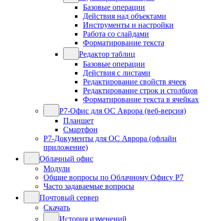
Базовые операции
Действия над объектами
Инструменты и настройки
Работа со слайдами
Форматирование текста
Редактор таблиц
Базовые операции
Действия с листами
Редактирование свойств ячеек
Редактирование строк и столбцов
Форматирование текста в ячейках
Р7-Офис для ОС Аврора (веб-версия)
Планшет
Смартфон
Р7-Документы для ОС Аврора (офлайн
приложение)
Облачный офис
Модули
Общие вопросы по Облачному Офису Р7
Часто задаваемые вопросы
Почтовый сервер
Скачать
История изменений