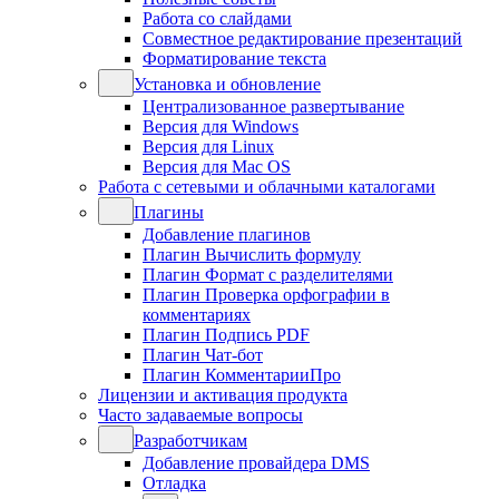
Работа со слайдами
Совместное редактирование презентаций
Форматирование текста
Установка и обновление
Централизованное развертывание
Версия для Windows
Версия для Linux
Версия для Mac OS
Работа с сетевыми и облачными каталогами
Плагины
Добавление плагинов
Плагин Вычислить формулу
Плагин Формат с разделителями
Плагин Проверка орфографии в
комментариях
Плагин Подпись PDF
Плагин Чат-бот
Плагин КомментарииПро
Лицензии и активация продукта
Часто задаваемые вопросы
Разработчикам
Добавление провайдера DMS
Отладка