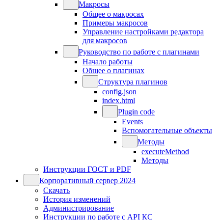
Макросы
Общее о макросах
Примеры макросов
Управление настройками редактора
для макросов
Руководство по работе с плагинами
Начало работы
Общее о плагинах
Структура плагинов
config.json
index.html
Plugin code
Events
Вспомогательные объекты
Методы
executeMethod
Методы
Инструкции ГОСТ и PDF
Корпоративный сервер 2024
Скачать
История изменений
Администрирование
Инструкции по работе с API КС