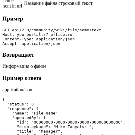
name
Название файла
строковый
текст
sent in url
Пример
GET api/2.0/community/wiki/file/some+text

Host: yourportal.r7-office.ru

Content-Type: application/json

Accept: application/json
Возвращает
Информация о файле.
Пример ответа
application/json
{

  "status": 0,

  "response": {

    "name": "File name",

    "updatedBy": {

      "id": "00000000-0000-0000-0000-000000000000",

      "displayName": "Mike Zanyatski",

      "title": "Manager",
