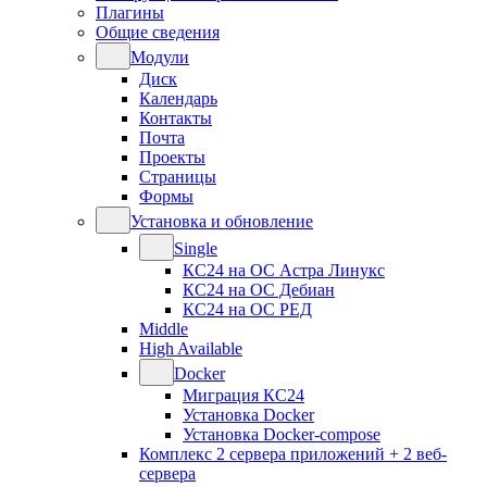
Плагины
Общие сведения
Модули
Диск
Календарь
Контакты
Почта
Проекты
Страницы
Формы
Установка и обновление
Single
КС24 на ОС Астра Линукс
КС24 на ОС Дебиан
КС24 на ОС РЕД
Middle
High Available
Docker
Миграция КС24
Установка Docker
Установка Docker-compose
Комплекс 2 сервера приложений + 2 веб-
сервера