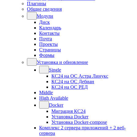
Плагины
Общие сведения
Модули
Диск
Календарь
Контакты
Почта
Проекты
Страницы
Формы
Установка и обновление
Single
КС24 на ОС Астра Линукс
КС24 на ОС Дебиан
КС24 на ОС РЕД
Middle
High Available
Docker
Миграция КС24
Установка Docker
Установка Docker-compose
Комплекс 2 сервера приложений + 2 веб-
сервера