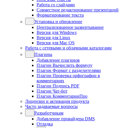
Работа со слайдами
Совместное редактирование презентаций
Форматирование текста
Установка и обновление
Централизованное развертывание
Версия для Windows
Версия для Linux
Версия для Mac OS
Работа с сетевыми и облачными каталогами
Плагины
Добавление плагинов
Плагин Вычислить формулу
Плагин Формат с разделителями
Плагин Проверка орфографии в
комментариях
Плагин Подпись PDF
Плагин Чат-бот
Плагин КомментарииПро
Лицензии и активация продукта
Часто задаваемые вопросы
Разработчикам
Добавление провайдера DMS
Отладка