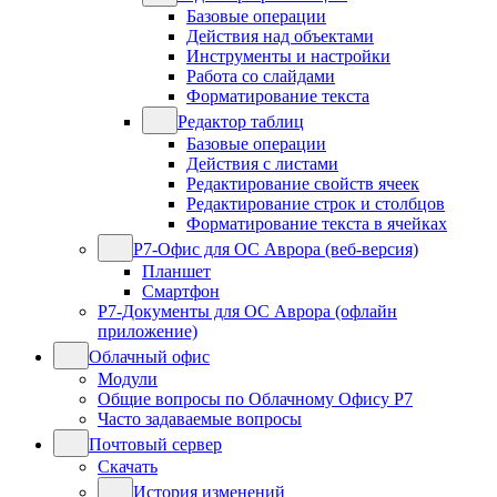
Базовые операции
Действия над объектами
Инструменты и настройки
Работа со слайдами
Форматирование текста
Редактор таблиц
Базовые операции
Действия с листами
Редактирование свойств ячеек
Редактирование строк и столбцов
Форматирование текста в ячейках
Р7-Офис для ОС Аврора (веб-версия)
Планшет
Смартфон
Р7-Документы для ОС Аврора (офлайн
приложение)
Облачный офис
Модули
Общие вопросы по Облачному Офису Р7
Часто задаваемые вопросы
Почтовый сервер
Скачать
История изменений