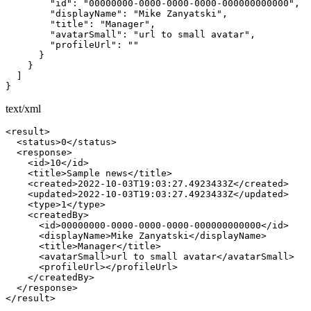
        "id": "00000000-0000-0000-0000-000000000000",

        "displayName": "Mike Zanyatski",

        "title": "Manager",

        "avatarSmall": "url to small avatar",

        "profileUrl": ""

      }

    }

  ]

}
text/xml
<result>

  <status>0</status>

  <response>

    <id>10</id>

    <title>Sample news</title>

    <created>2022-10-03T19:03:27.4923433Z</created>

    <updated>2022-10-03T19:03:27.4923433Z</updated>

    <type>1</type>

    <createdBy>

      <id>00000000-0000-0000-0000-000000000000</id>

      <displayName>Mike Zanyatski</displayName>

      <title>Manager</title>

      <avatarSmall>url to small avatar</avatarSmall>

      <profileUrl></profileUrl>

    </createdBy>

  </response>

</result>