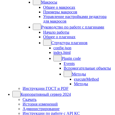
Макросы
Общее о макросах
Примеры макросов
Управление настройками редактора
для макросов
Руководство по работе с плагинами
Начало работы
Общее о плагинах
Структура плагинов
config.json
index.html
Plugin code
Events
Вспомогательные объекты
Методы
executeMethod
Методы
Инструкции ГОСТ и PDF
Корпоративный сервер 2024
Скачать
История изменений
Администрирование
Инструкции по работе с API КС