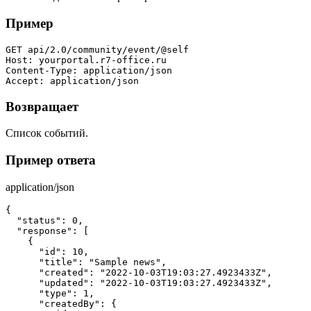
Пример
GET api/2.0/community/event/@self

Host: yourportal.r7-office.ru

Content-Type: application/json

Accept: application/json
Возвращает
Список событий.
Пример ответа
application/json
{

  "status": 0,

  "response": [

    {

      "id": 10,

      "title": "Sample news",

      "created": "2022-10-03T19:03:27.4923433Z",

      "updated": "2022-10-03T19:03:27.4923433Z",

      "type": 1,

      "createdBy": {
