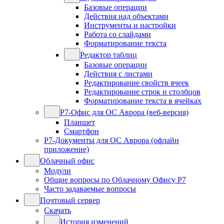
Базовые операции
Действия над объектами
Инструменты и настройки
Работа со слайдами
Форматирование текста
Редактор таблиц
Базовые операции
Действия с листами
Редактирование свойств ячеек
Редактирование строк и столбцов
Форматирование текста в ячейках
Р7-Офис для ОС Аврора (веб-версия)
Планшет
Смартфон
Р7-Документы для ОС Аврора (офлайн
приложение)
Облачный офис
Модули
Общие вопросы по Облачному Офису Р7
Часто задаваемые вопросы
Почтовый сервер
Скачать
История изменений