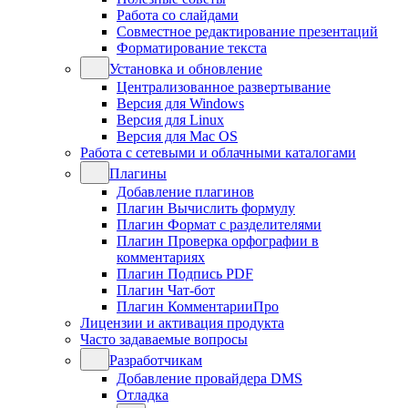
Работа со слайдами
Совместное редактирование презентаций
Форматирование текста
Установка и обновление
Централизованное развертывание
Версия для Windows
Версия для Linux
Версия для Mac OS
Работа с сетевыми и облачными каталогами
Плагины
Добавление плагинов
Плагин Вычислить формулу
Плагин Формат с разделителями
Плагин Проверка орфографии в
комментариях
Плагин Подпись PDF
Плагин Чат-бот
Плагин КомментарииПро
Лицензии и активация продукта
Часто задаваемые вопросы
Разработчикам
Добавление провайдера DMS
Отладка