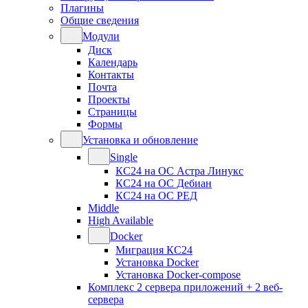
Плагины
Общие сведения
Модули
Диск
Календарь
Контакты
Почта
Проекты
Страницы
Формы
Установка и обновление
Single
КС24 на ОС Астра Линукс
КС24 на ОС Дебиан
КС24 на ОС РЕД
Middle
High Available
Docker
Миграция КС24
Установка Docker
Установка Docker-compose
Комплекс 2 сервера приложений + 2 веб-
сервера