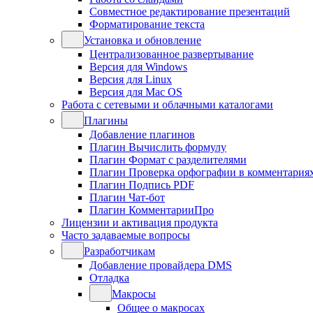
Совместное редактирование презентаций
Форматирование текста
Установка и обновление
Централизованное развертывание
Версия для Windows
Версия для Linux
Версия для Mac OS
Работа с сетевыми и облачными каталогами
Плагины
Добавление плагинов
Плагин Вычислить формулу
Плагин Формат с разделителями
Плагин Проверка орфографии в комментария
Плагин Подпись PDF
Плагин Чат-бот
Плагин КомментарииПро
Лицензии и активация продукта
Часто задаваемые вопросы
Разработчикам
Добавление провайдера DMS
Отладка
Макросы
Общее о макросах